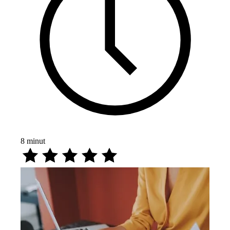
8
minut