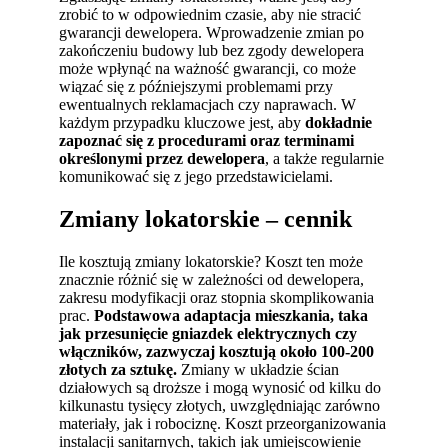
zrobić to w odpowiednim czasie, aby nie stracić
gwarancji dewelopera. Wprowadzenie zmian po
zakończeniu budowy lub bez zgody dewelopera
może wpłynąć na ważność gwarancji, co może
wiązać się z późniejszymi problemami przy
ewentualnych reklamacjach czy naprawach. W
każdym przypadku kluczowe jest, aby
dokładnie
zapoznać się z procedurami oraz terminami
określonymi przez dewelopera
, a także regularnie
komunikować się z jego przedstawicielami.
Zmiany lokatorskie – cennik
Ile kosztują zmiany lokatorskie? Koszt ten może
znacznie różnić się w zależności od dewelopera,
zakresu modyfikacji oraz stopnia skomplikowania
prac.
Podstawowa adaptacja mieszkania, taka
jak przesunięcie gniazdek elektrycznych czy
włączników, zazwyczaj kosztują około 100-200
złotych za sztukę.
Zmiany w układzie ścian
działowych są droższe i mogą wynosić od kilku do
kilkunastu tysięcy złotych, uwzględniając zarówno
materiały, jak i robociznę. Koszt przeorganizowania
instalacji sanitarnych, takich jak umiejscowienie