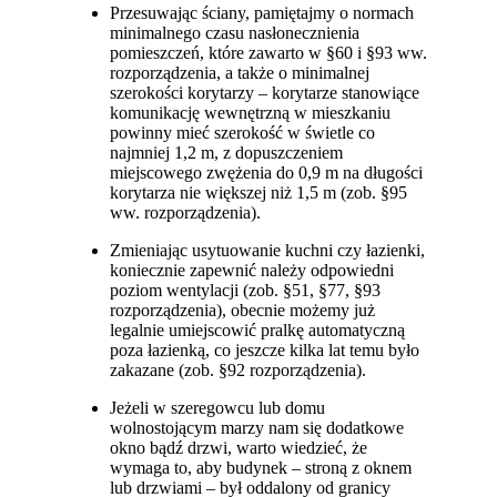
Przesuwając ściany, pamiętajmy o normach
minimalnego czasu nasłonecznienia
pomieszczeń, które zawarto w §60 i §93 ww.
rozporządzenia, a także o minimalnej
szerokości korytarzy – korytarze stanowiące
komunikację wewnętrzną w mieszkaniu
powinny mieć szerokość w świetle co
najmniej 1,2 m, z dopuszczeniem
miejscowego zwężenia do 0,9 m na długości
korytarza nie większej niż 1,5 m (zob. §95
ww. rozporządzenia).
Zmieniając usytuowanie kuchni czy łazienki,
koniecznie zapewnić należy odpowiedni
poziom wentylacji (zob. §51, §77, §93
rozporządzenia), obecnie możemy już
legalnie umiejscowić pralkę automatyczną
poza łazienką, co jeszcze kilka lat temu było
zakazane (zob. §92 rozporządzenia).
Jeżeli w szeregowcu lub domu
wolnostojącym marzy nam się dodatkowe
okno bądź drzwi, warto wiedzieć, że
wymaga to, aby budynek – stroną z oknem
lub drzwiami – był oddalony od granicy