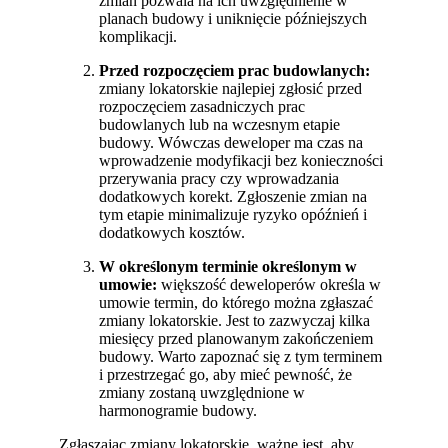
zmian pozwala na ich uwzględnienie w
planach budowy i uniknięcie późniejszych
komplikacji.
Przed rozpoczęciem prac budowlanych:
zmiany lokatorskie najlepiej zgłosić przed
rozpoczęciem zasadniczych prac
budowlanych lub na wczesnym etapie
budowy. Wówczas deweloper ma czas na
wprowadzenie modyfikacji bez konieczności
przerywania pracy czy wprowadzania
dodatkowych korekt. Zgłoszenie zmian na
tym etapie minimalizuje ryzyko opóźnień i
dodatkowych kosztów.
W określonym terminie określonym w
umowie:
większość deweloperów określa w
umowie termin, do którego można zgłaszać
zmiany lokatorskie. Jest to zazwyczaj kilka
miesięcy przed planowanym zakończeniem
budowy. Warto zapoznać się z tym terminem
i przestrzegać go, aby mieć pewność, że
zmiany zostaną uwzględnione w
harmonogramie budowy.
Zgłaszając zmiany lokatorskie, ważne jest, aby