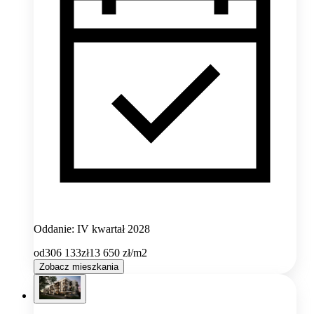
Oddanie: IV kwartał 2028
od
306 133
zł
13 650
zł/m2
Zobacz mieszkania