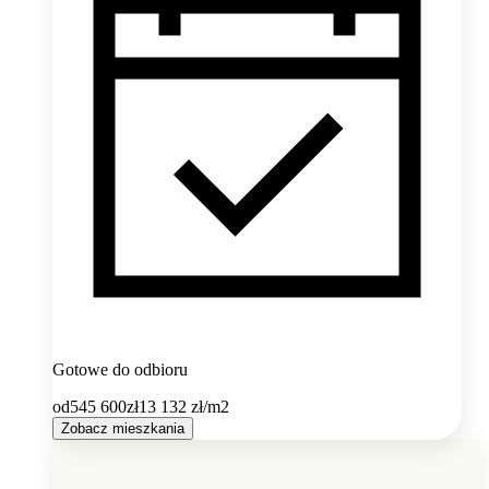
Gotowe do odbioru
od
545 600
zł
13 132
zł/m2
Zobacz mieszkania