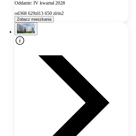
Oddanie: IV kwartał 2028
od
368 629
zł
13 650
zł/m2
Zobacz mieszkania