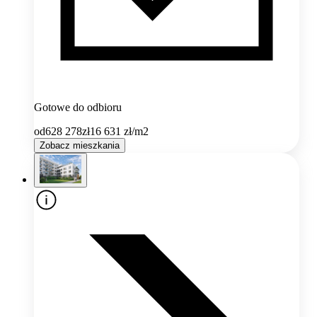
Gotowe do odbioru
od
628 278
zł
16 631
zł/m2
Zobacz mieszkania