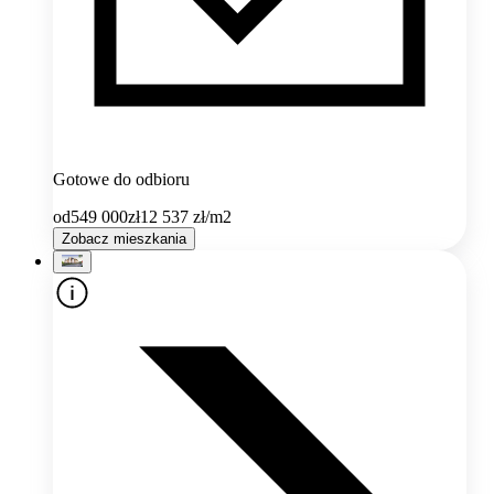
Gotowe do odbioru
od
549 000
zł
12 537
zł/m2
Zobacz mieszkania