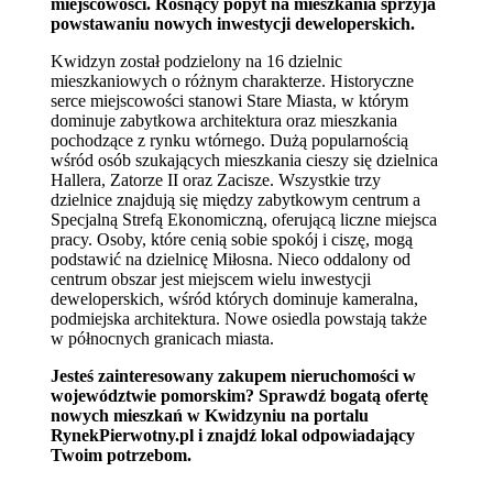
miejscowości. Rosnący popyt na mieszkania sprzyja
powstawaniu nowych inwestycji deweloperskich.
Kwidzyn został podzielony na 16 dzielnic
mieszkaniowych o różnym charakterze. Historyczne
serce miejscowości stanowi Stare Miasta, w którym
dominuje zabytkowa architektura oraz mieszkania
pochodzące z rynku wtórnego. Dużą popularnością
wśród osób szukających mieszkania cieszy się dzielnica
Hallera, Zatorze II oraz Zacisze. Wszystkie trzy
dzielnice znajdują się między zabytkowym centrum a
Specjalną Strefą Ekonomiczną, oferującą liczne miejsca
pracy. Osoby, które cenią sobie spokój i ciszę, mogą
podstawić na dzielnicę Miłosna. Nieco oddalony od
centrum obszar jest miejscem wielu inwestycji
deweloperskich, wśród których dominuje kameralna,
podmiejska architektura. Nowe osiedla powstają także
w północnych granicach miasta.
Jesteś zainteresowany zakupem nieruchomości w
województwie pomorskim? Sprawdź bogatą ofertę
nowych mieszkań w Kwidzyniu na portalu
RynekPierwotny.pl i znajdź lokal odpowiadający
Twoim potrzebom.