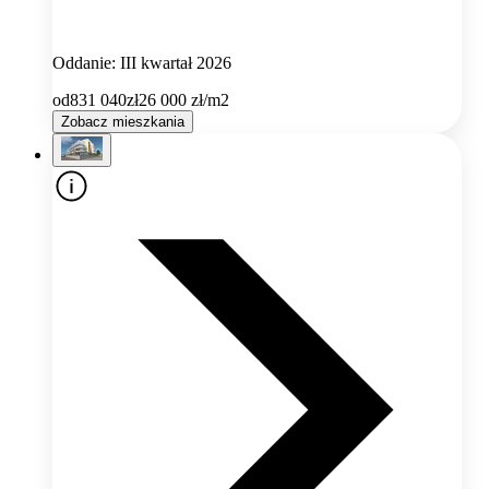
Oddanie: III kwartał 2026
od
831 040
zł
26 000
zł/m2
Zobacz mieszkania