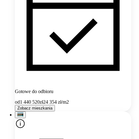
Gotowe do odbioru
od
1 440 520
zł
24 354
zł/m2
Zobacz mieszkania