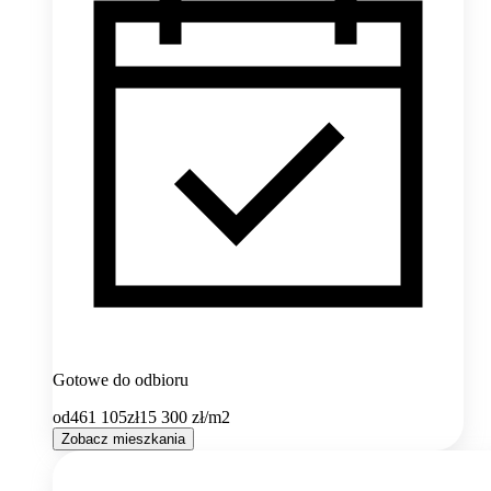
Gotowe do odbioru
od
461 105
zł
15 300
zł/m2
Zobacz mieszkania