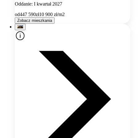
Oddanie: I kwartał 2027
od
447 590
zł
10 900
zł/m2
Zobacz mieszkania