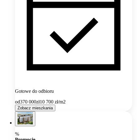
Gotowe do odbioru
od
370 000
zł
10 700
zł/m2
Zobacz mieszkania
%
Promocje