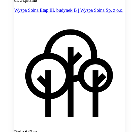
ul. Szpitalna
Wyspa Solna Etap III, budynek B | Wyspa Solna Sp. z o.o.
Park: 640 m