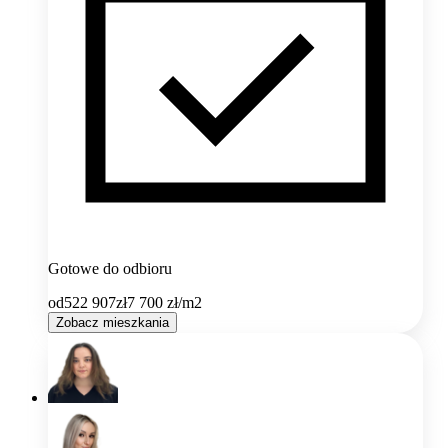
Gotowe do odbioru
od
522 907
zł
7 700
zł/m2
Zobacz mieszkania