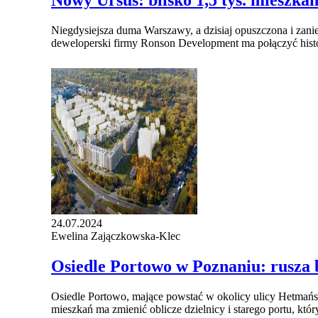
Nowy Ursus: blisko 1,5 tys. mieszka
Niegdysiejsza duma Warszawy, a dzisiaj opuszczona i zan
deweloperski firmy Ronson Development ma połączyć histo
24.07.2024
Ewelina Zajączkowska-Klec
Osiedle Portowo w Poznaniu: rusza 
Osiedle Portowo, mające powstać w okolicy ulicy Hetmański
mieszkań ma zmienić oblicze dzielnicy i starego portu, któ