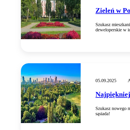
Zieleń w P
Szukasz mieszkani
deweloperskie w i
05.09.2025
A
Najpięknie
Szukasz nowego mie
sąsiada!