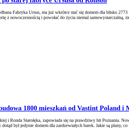
ń po starej fabryce Ursusa od Ronson
iedbana Fabryka Ursus, ma już wkrótce stać się domem dla blisko 277
rię z nowoczesnością i powołać do życia niemal samowystarczalną, zi
budowa 1800 mieszkań od Vastint Poland i
ej i Ronda Starołęka, zapowiada się na prawdziwy hit Poznania. Nowa 
ry dotąd był jedynie domem dla zardzewiałych barek. Jakie są plany, c