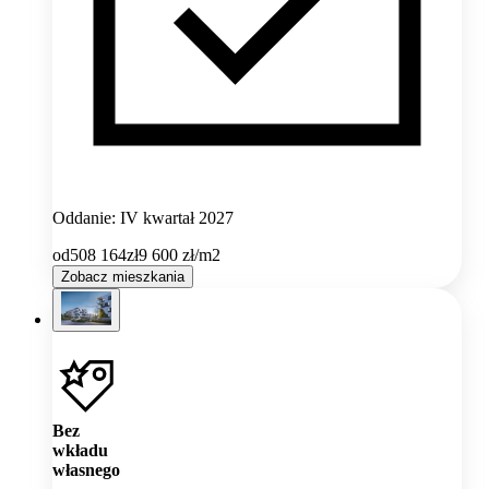
Oddanie: IV kwartał 2027
od
508 164
zł
9 600
zł/m2
Zobacz mieszkania
Bez
wkładu
własnego