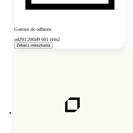
Gotowe do odbioru
od
293 200
zł
9 601
zł/m2
Zobacz mieszkania