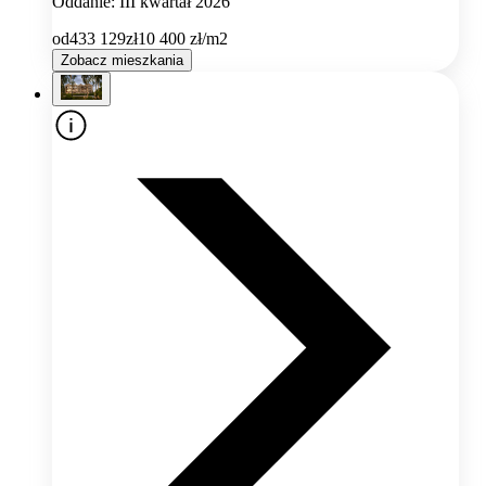
Oddanie: III kwartał 2026
od
433 129
zł
10 400
zł/m2
Zobacz mieszkania