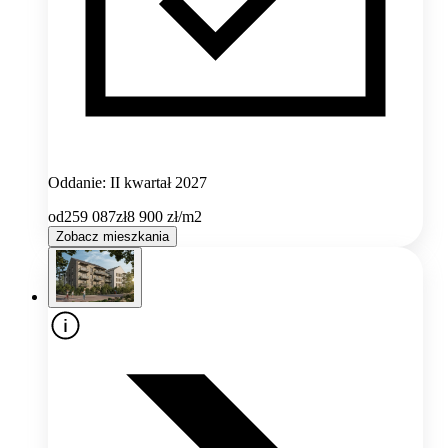
Oddanie: II kwartał 2027
od
259 087
zł
8 900
zł/m2
Zobacz mieszkania