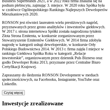
Business Superbrands 2021, a w 2022 roku firma znalazła się na
podium plebiscytu, zajmując 3. miejsce. W 2020 roku Spółka była
w czołówce Ogólnopolskiego Rankingu Najlepszych Deweloperów
Mieszkaniowych 2020.
RONSON jest również laureatem wielu prestiżowych nagród,
przyznawanych przez grono analityków i inwestorów giełdowych.
W 2017 r. strona internetowa Spółki została nagrodzona tytułem
Złota Strona Emitenta, w konkursie zorganizowanym przez
Stowarzyszenie Emitentów Giełdowych. W 2014 firma zdobyła
nagrodę w kategorii usługi deweloperskie, w konkursie Orły
Polskiego Budownictwa 2014. W 2013 r. firma zajęła I miejsce w
rankingu Giełdowa Spółka Roku w kategorii „Relacje
inwestorskie”, organizowanym przez dziennik Puls Biznesu oraz
godło Deweloper Roku 2013, przyznane przez Centralne Biuro
Certyfikacji Krajowej.
Zapraszamy do śledzenia RONSON Development w mediach
społecznościowych, na Facebooku, Instagramie, YouTube oraz
LinkedIn.
Czytaj więcej
Inwestycje zrealizowane