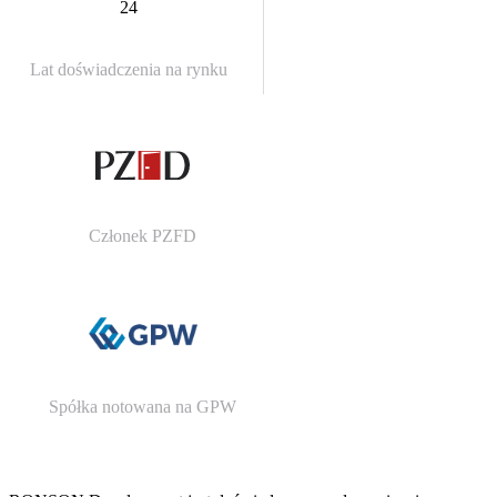
24
Lat doświadczenia na rynku
Członek PZFD
Spółka notowana na GPW