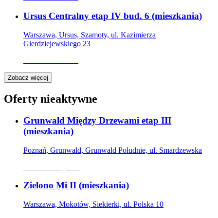
Ursus Centralny etap IV bud. 6
(
mieszkania
)
Warszawa, Ursus, Szamoty, ul. Kazimierza
Gierdziejewskiego 23
Oferta archiwalna
Zobacz więcej
Oferty nieaktywne
Grunwald Między Drzewami etap III
(
mieszkania
)
Poznań, Grunwald, Grunwald Południe, ul. Smardzewska
Oferta nieaktywna
Zielono Mi II
(
mieszkania
)
Warszawa, Mokotów, Siekierki, ul. Polska 10