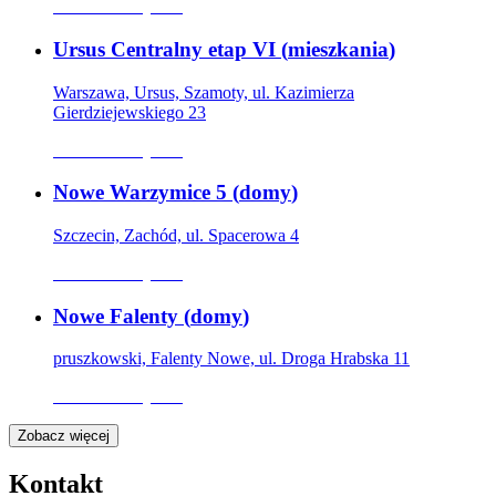
Oferta nieaktywna
Ursus Centralny etap VI
(
mieszkania
)
Warszawa, Ursus, Szamoty, ul. Kazimierza
Gierdziejewskiego 23
Oferta nieaktywna
Nowe Warzymice 5
(
domy
)
Szczecin, Zachód, ul. Spacerowa 4
Oferta nieaktywna
Nowe Falenty
(
domy
)
pruszkowski, Falenty Nowe, ul. Droga Hrabska 11
Oferta nieaktywna
Zobacz więcej
Kontakt