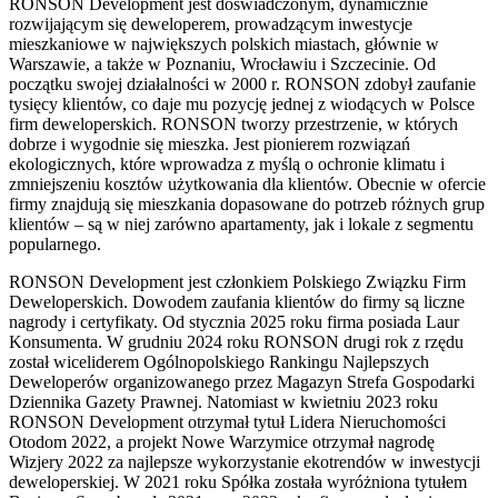
RONSON Development jest doświadczonym, dynamicznie
rozwijającym się deweloperem, prowadzącym inwestycje
mieszkaniowe w największych polskich miastach, głównie w
Warszawie, a także w Poznaniu, Wrocławiu i Szczecinie. Od
początku swojej działalności w 2000 r. RONSON zdobył zaufanie
tysięcy klientów, co daje mu pozycję jednej z wiodących w Polsce
firm deweloperskich. RONSON tworzy przestrzenie, w których
dobrze i wygodnie się mieszka. Jest pionierem rozwiązań
ekologicznych, które wprowadza z myślą o ochronie klimatu i
zmniejszeniu kosztów użytkowania dla klientów. Obecnie w ofercie
firmy znajdują się mieszkania dopasowane do potrzeb różnych grup
klientów – są w niej zarówno apartamenty, jak i lokale z segmentu
popularnego.
RONSON Development jest członkiem Polskiego Związku Firm
Deweloperskich. Dowodem zaufania klientów do firmy są liczne
nagrody i certyfikaty. Od stycznia 2025 roku firma posiada Laur
Konsumenta. W grudniu 2024 roku RONSON drugi rok z rzędu
został wiceliderem Ogólnopolskiego Rankingu Najlepszych
Deweloperów organizowanego przez Magazyn Strefa Gospodarki
Dziennika Gazety Prawnej. Natomiast w kwietniu 2023 roku
RONSON Development otrzymał tytuł Lidera Nieruchomości
Otodom 2022, a projekt Nowe Warzymice otrzymał nagrodę
Wizjery 2022 za najlepsze wykorzystanie ekotrendów w inwestycji
deweloperskiej. W 2021 roku Spółka została wyróżniona tytułem