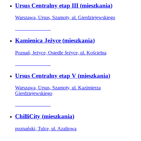
Ursus Centralny etap III
(
mieszkania
)
Warszawa, Ursus, Szamoty, ul. Gierdziejewskiego
Oferta archiwalna
Kamienica Jeżyce
(
mieszkania
)
Poznań, Jeżyce, Osiedle Jeżyce, ul. Kościelna
Oferta archiwalna
Ursus Centralny etap V
(
mieszkania
)
Warszawa, Ursus, Szamoty, ul. Kazimierza
Gierdziejewskiego
Oferta archiwalna
ChilliCity
(
mieszkania
)
poznański, Tulce, ul. Azaliowa
Oferta archiwalna