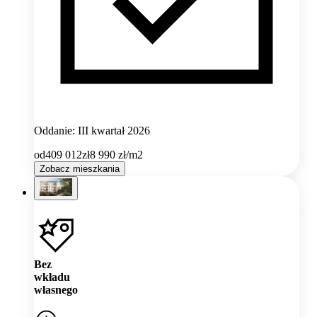
Oddanie: III kwartał 2026
od
409 012
zł
8 990
zł/m2
Zobacz mieszkania
Bez
wkładu
własnego