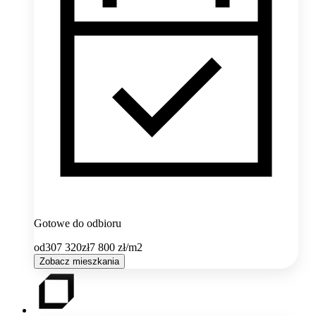
Gotowe do odbioru
od
307 320
zł
7 800
zł/m2
Zobacz mieszkania