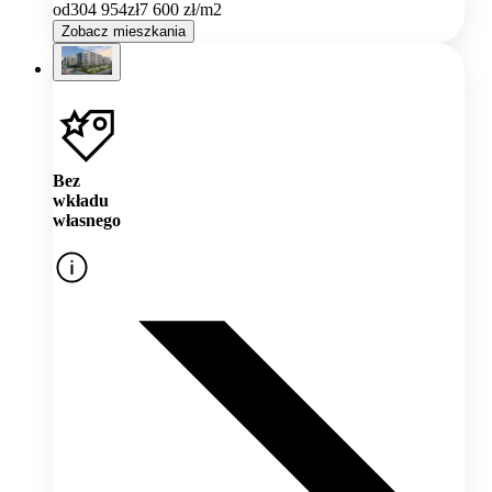
od
304 954
zł
7 600
zł/m2
Zobacz mieszkania
Bez
wkładu
własnego