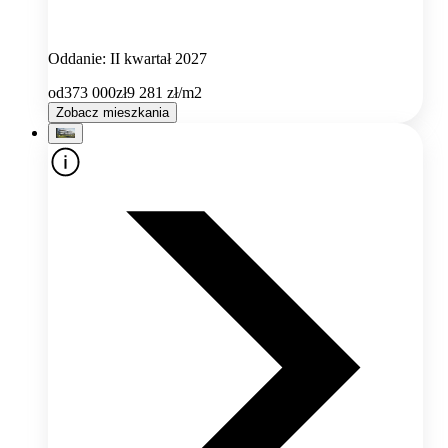
Oddanie: II kwartał 2027
od
373 000
zł
9 281
zł/m2
Zobacz mieszkania