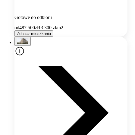
Gotowe do odbioru
od
487 500
zł
13 300
zł/m2
Zobacz mieszkania