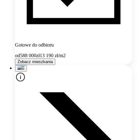
Gotowe do odbioru
od
588 000
zł
13 190
zł/m2
Zobacz mieszkania