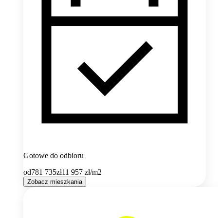
Gotowe do odbioru
od
781 735
zł
11 957
zł/m2
Zobacz mieszkania