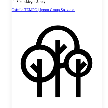
ul. Sikorskiego, Jaroty
Osiedle TEMPO | Ippon Group Sp. z o.o.