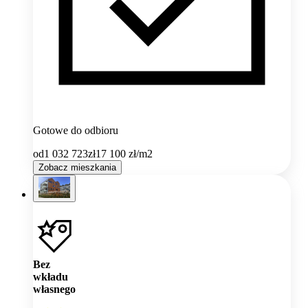
Gotowe do odbioru
od
1 032 723
zł
17 100
zł/m2
Zobacz mieszkania
Bez
wkładu
własnego