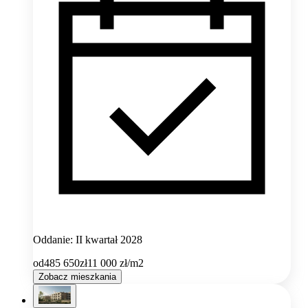
Oddanie: II kwartał 2028
od
485 650
zł
11 000
zł/m2
Zobacz mieszkania