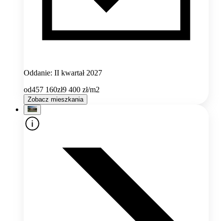
Oddanie: II kwartał 2027
od
457 160
zł
9 400
zł/m2
Zobacz mieszkania