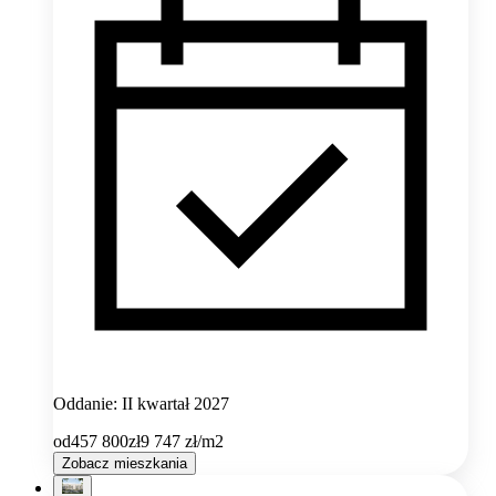
Oddanie: II kwartał 2027
od
457 800
zł
9 747
zł/m2
Zobacz mieszkania