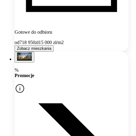
Gotowe do odbioru
od
718 950
zł
15 000
zł/m2
Zobacz mieszkania
%
Promocje