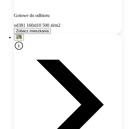
Gotowe do odbioru
od
381 160
zł
10 500
zł/m2
Zobacz mieszkania