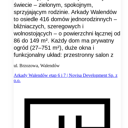
świecie – zielonym, spokojnym,
sprzyjającym rodzinie. Arkady Walendów
to osiedle 416 domów jednorodzinnych –
bliźniaczych, szeregowych i
wolnostojących – o powierzchni łącznej od
86 do 149 m². Każdy dom ma prywatny
ogród (27–751 m²), duże okna i
funkcjonalny układ: przestronny salon z
ul. Brzozowa, Walendów
Arkady Walendów etap 6 i 7 | Novisa Development Sp. z
o.o.