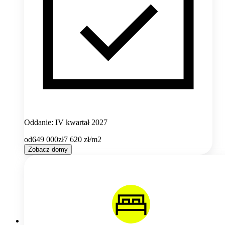
Oddanie: IV kwartał 2027
od
649 000
zł
7 620
zł/m2
Zobacz domy