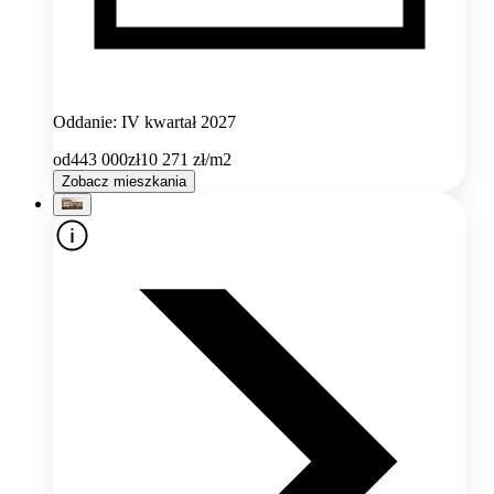
Oddanie: IV kwartał 2027
od
443 000
zł
10 271
zł/m2
Zobacz mieszkania