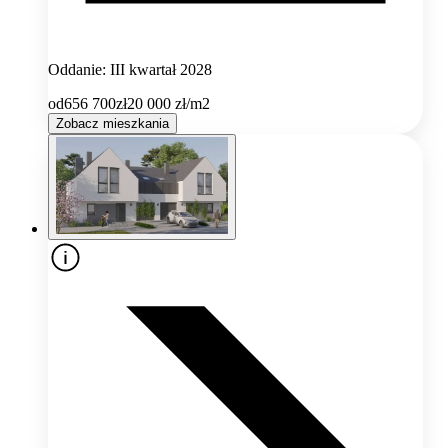
Oddanie: III kwartał 2028
od
656 700
zł
20 000
zł/m2
Zobacz mieszkania