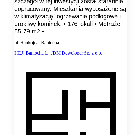
szczegół w tej inwestycji został starannie
dopracowany. Mieszkania wyposażone są
w klimatyzację, ogrzewanie podłogowe i
urokliwy kominek. • 176 lokali • Metraże
55-79 m2 •
ul. Spokojna, Baniocha
HEJ! Baniocha L | JDM Deweloper Sp. z o.o.