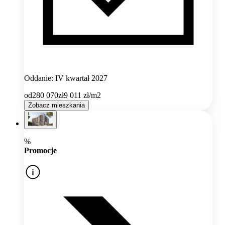
Oddanie: IV kwartał 2027
od
280 070
zł
9 011
zł/m2
Zobacz mieszkania
%
Promocje