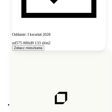
Oddanie: I kwartał 2028
od
575 000
zł
9 133
zł/m2
Zobacz mieszkania