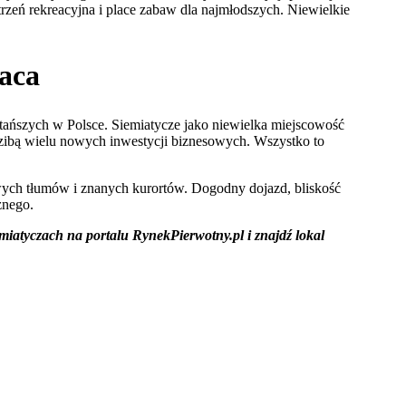
strzeń rekreacyjna i place zabaw dla najmłodszych. Niewielkie
łaca
tańszych w Polsce. Siemiatycze jako niewielka miejscowość
dzibą wielu nowych inwestycji biznesowych. Wszystko to
elowych tłumów i znanych kurortów. Dogodny dojazd, bliskość
znego.
atyczach na portalu RynekPierwotny.pl i znajdź lokal