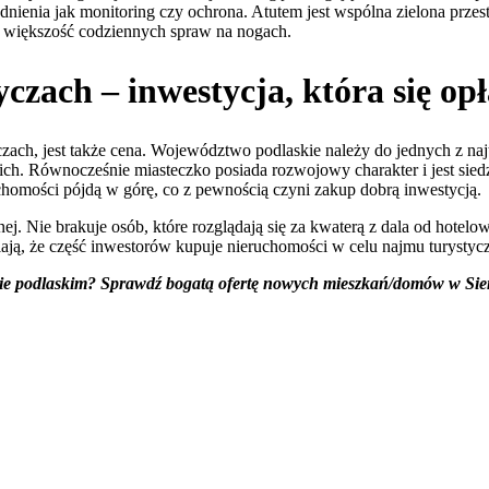
godnienia jak monitoring czy ochrona. Atutem jest wspólna zielona prze
wić większość codziennych spraw na nogach.
zach – inwestycja, która się op
ach, jest także cena. Województwo podlaskie należy do jednych z naj
ich. Równocześnie miasteczko posiada rozwojowy charakter i jest sie
uchomości pójdą w górę, co z pewnością czyni zakup dobrą inwestycją.
znej. Nie brakuje osób, które rozglądają się za kwaterą z dala od hot
ją, że część inwestorów kupuje nieruchomości w celu najmu turystyc
e podlaskim? Sprawdź bogatą ofertę nowych mieszkań/domów w Siemi