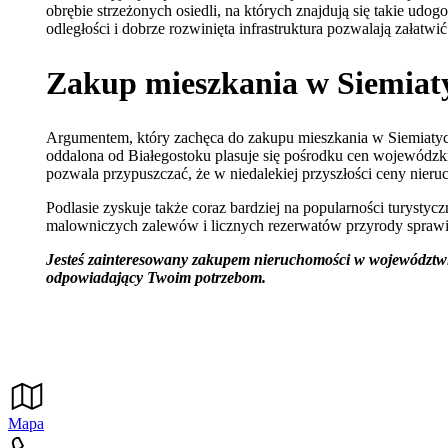
obrębie strzeżonych osiedli, na których znajdują się takie udo
odległości i dobrze rozwinięta infrastruktura pozwalają załat
Zakup mieszkania w Siemiatyc
Argumentem, który zachęca do zakupu mieszkania w Siemiatycz
oddalona od Białegostoku plasuje się pośrodku cen wojewódzk
pozwala przypuszczać, że w niedalekiej przyszłości ceny nier
Podlasie zyskuje także coraz bardziej na popularności turystyc
malowniczych zalewów i licznych rezerwatów przyrody sprawia
Jesteś zainteresowany zakupem nieruchomości w województwi
odpowiadający Twoim potrzebom.
Mapa