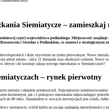
kania Siemiatycze – zamieszkaj 
łudniowej części województwa podlaskiego. Miejscowość znajduje s
z Rzeszowem i Strzelno z Podlaskiem, co stanowi o strategicznym 
ali deweloperskich i duże ożywienie na rynku pierwotnym. Nowe mieszk
j arterii miasta – ulicy 11 listopada oraz okolicach centrum. Nowe o
my w ofercie i ile kosztuje zakup nowego mieszkania w Siemiatyczach?
emiatyczach – rynek pierwotny
żnym metrażu i układzie pomieszczeń. Największym zainteresowaniem w
eksem kuchennym, jak i 2-pokojowe mieszkania odpowiadające potrzeb
ażach do 80 mkw. Standardem w nowych inwestycjach jest winda, balko
abudowy szeregowej, wśród której na uwagę zasługują nieruchomości z