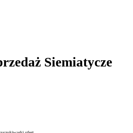
przedaż Siemiatycze
yszukiwarki ofert
.