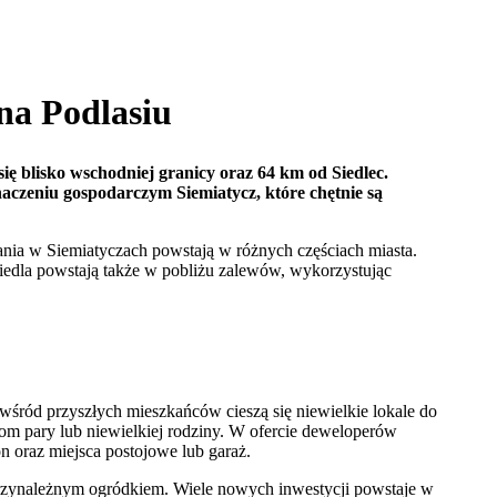
na Podlasiu
ię blisko wschodniej granicy oraz 64 km od Siedlec.
znaczeniu gospodarczym Siemiatycz, które chętnie są
ania w Siemiatyczach powstają w różnych częściach miasta.
siedla powstają także w pobliżu zalewów, wykorzystując
śród przyszłych mieszkańców cieszą się niewielkie lokale do
om pary lub niewielkiej rodziny. W ofercie deweloperów
n oraz miejsca postojowe lub garaż.
 przynależnym ogródkiem. Wiele nowych inwestycji powstaje w