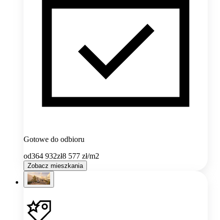
Gotowe do odbioru
od
364 932
zł
8 577
zł/m2
Zobacz mieszkania