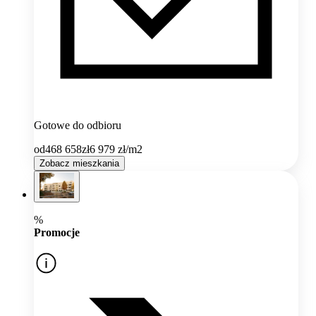
Gotowe do odbioru
od
468 658
zł
6 979
zł/m2
Zobacz mieszkania
%
Promocje