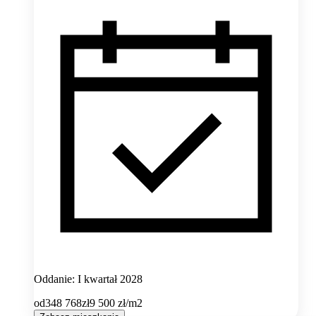
Oddanie: I kwartał 2028
od
348 768
zł
9 500
zł/m2