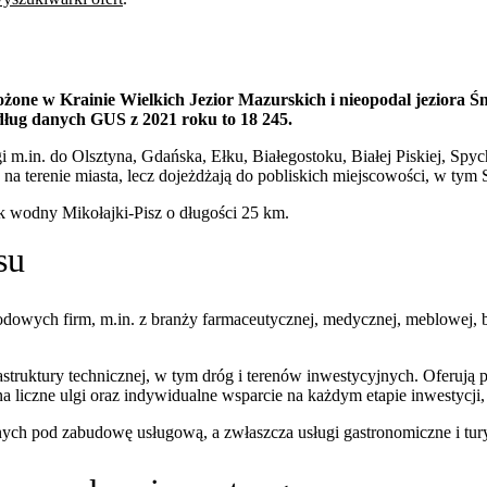
one w Krainie Wielkich Jezior Mazurskich i nieopodal jeziora Śni
dług danych GUS z 2021 roku to 18 245.
iągi m.in. do Olsztyna, Gdańska, Ełku, Białegostoku, Białej Piskiej,
 na terenie miasta, lecz dojeżdżają do pobliskich miejscowości, w tym
k wodny Mikołajki-Pisz o długości 25 km.
su
dowych firm, m.in. z branży farmaceutycznej, medycznej, meblowej, b
astruktury technicznej, w tym dróg i terenów inwestycyjnych. Oferuj
iczne ulgi oraz indywidualne wsparcie na każdym etapie inwestycji, 
nych pod zabudowę usługową, a zwłaszcza usługi gastronomiczne i tur