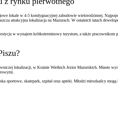
u z rynku pierwotnego
we lokale w 4-5 kondygnacyjnej zabudowie wielorodzinnej. Najpopul
cza atrakcyjna lokalizacja na Mazurach. W ostatnich latach deweloper
estycja w wynajem krótkoterminowy turystom, a także pracownikom po
Piszu?
iczej lokalizacji, w Krainie Wielkich Jezior Mazurskich. Miasto wyr
erowymi.
iska sportowe, skatepark, szpital oraz apteki. Młodzi mieszkańcy mogą