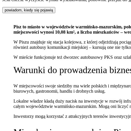
powiadom, kiedy się pojawią
Pisz to miasto w województwie warmińsko-mazurskim, położ
miejscowości wynosi 10,08 km², a liczba mieszkańców – we
W Piszu znajduje się stacja kolejowa, z której odjeżdżają poc
również autobusy komunikacji miejskiej – kursują one nie tylko
W mieście funkcjonuje też dworzec autobusowy PKS oraz szla
Warunki do prowadzenia bizne
W miejscowości swoje siedziby ma wiele polskich i międzynaro
biurowych, gastronomii, handlu i drobnych usług.
Lokalne władze kładą duży nacisk na inwestycje w rozwój infr
całym województwie warmińsko-mazurskim. Mogą oni liczyć na l
Inwestorzy mogą korzystać z atrakcyjnych terenów inwestycyj