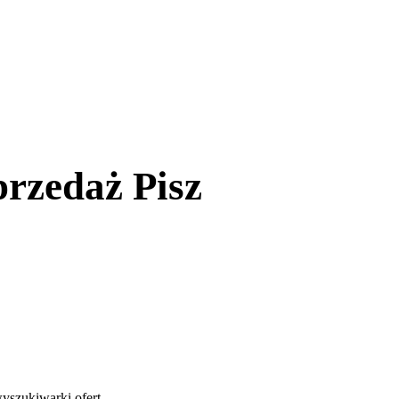
rzedaż Pisz
yszukiwarki ofert
.