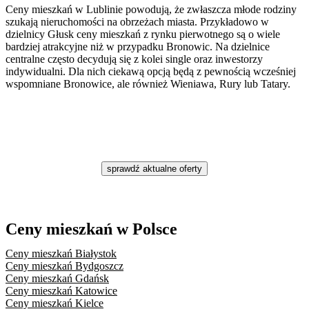
Ceny mieszkań w Lublinie powodują, że zwłaszcza młode rodziny
szukają nieruchomości na obrzeżach miasta. Przykładowo w
dzielnicy Głusk ceny mieszkań z rynku pierwotnego są o wiele
bardziej atrakcyjne niż w przypadku Bronowic. Na dzielnice
centralne często decydują się z kolei single oraz inwestorzy
indywidualni. Dla nich ciekawą opcją będą z pewnością wcześniej
wspomniane Bronowice, ale również Wieniawa, Rury lub Tatary.
sprawdź aktualne oferty
Ceny mieszkań w Polsce
Ceny mieszkań
Białystok
Ceny mieszkań
Bydgoszcz
Ceny mieszkań
Gdańsk
Ceny mieszkań
Katowice
Ceny mieszkań
Kielce