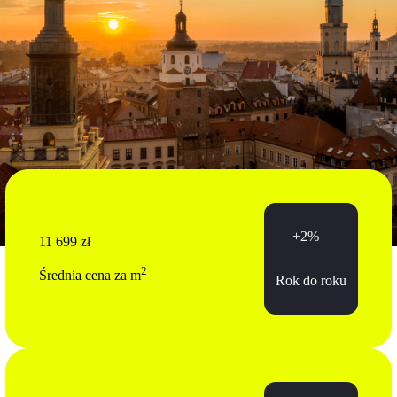
+2%
11 699 zł
2
Średnia cena za m
Rok do roku