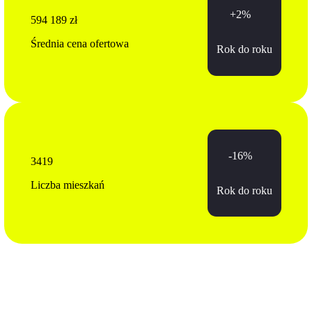
+2%
594 189 zł
Średnia cena ofertowa
Rok do roku
-16%
3419
Liczba mieszkań
Rok do roku