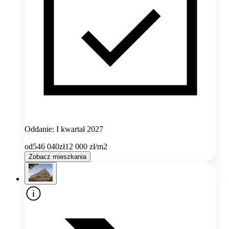
Oddanie: I kwartał 2027
od
546 040
zł
12 000
zł/m2
Zobacz mieszkania