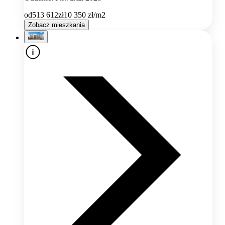
od
513 612
zł
10 350
zł/m2
Zobacz mieszkania