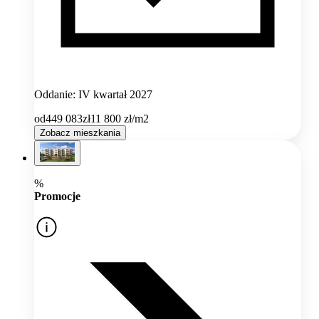
Oddanie: IV kwartał 2027
od
449 083
zł
11 800
zł/m2
Zobacz mieszkania
%
Promocje