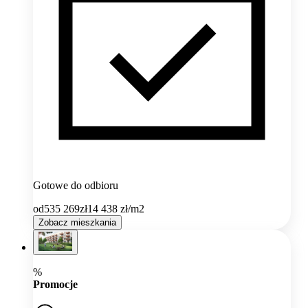
Gotowe do odbioru
od
535 269
zł
14 438
zł/m2
Zobacz mieszkania
%
Promocje