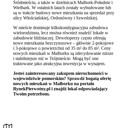
Śródmieściu, a także w dzielnicach Malbork-Południe i
Wielbark. W ostatnich latach zostały wybudowane lub
są w trakcie budowy nowe mieszkania na sprzedaż przy
ulicy Włościańskiej, Ordonówny i Szwedzkiej.
W mieście dominuje kilkukondygnacyjna zabudowa
wielorodzinna, lecz można również znaleźć lokale w
zabudowie bliźniaczej. Deweloperzy często oferują
nowe mieszkania bezczynszowe – głównie 2-pokojowe
i 3-pokojowe o powierzchni od 35 m² do 85 m². Ceny
nowych mieszkań w Malborku są zdecydowanie niższe
i stabilniejsze niż w Trójmieście. Mogą być one
traktowane jako atrakcyjna inwestycja w wynajem.
Jesteś zainteresowany zakupem nieruchomości w
województwie pomorskim? Sprawdź bogatą ofertę
nowych mieszkań w Malborku na portalu
RynekPierwotny.pl i znajdź lokal odpowiadający
Twoim potrzebom.