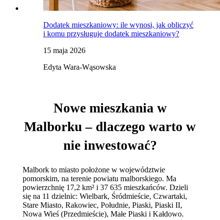
Dodatek mieszkaniowy: ile wynosi, jak obliczyć
i komu przysługuje dodatek mieszkaniowy?
15 maja 2026
Edyta Wara-Wąsowska
Nowe mieszkania w
Malborku – dlaczego warto w
nie inwestować?
Malbork to miasto położone w województwie
pomorskim, na terenie powiatu malborskiego. Ma
powierzchnię 17,2 km² i 37 635 mieszkańców. Dzieli
się na 11 dzielnic: Wielbark, Śródmieście, Czwartaki,
Stare Miasto, Rakowiec, Południe, Piaski, Piaski II,
Nowa Wieś (Przedmieście), Małe Piaski i Kałdowo.