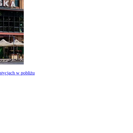
tycjach w pobliżu