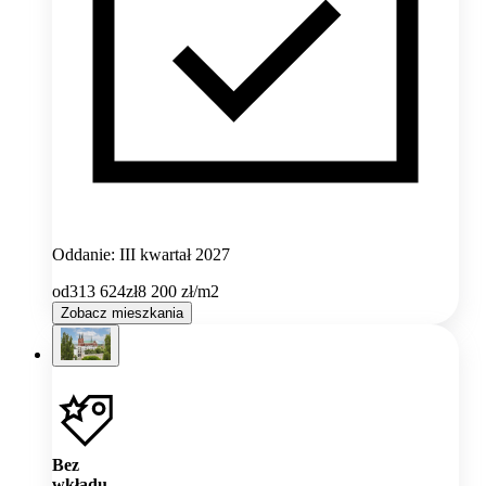
Oddanie: III kwartał 2027
od
313 624
zł
8 200
zł/m2
Zobacz mieszkania
Bez
wkładu