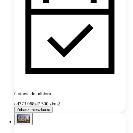
Gotowe do odbioru
od
373 068
zł
7 500
zł/m2
Zobacz mieszkania