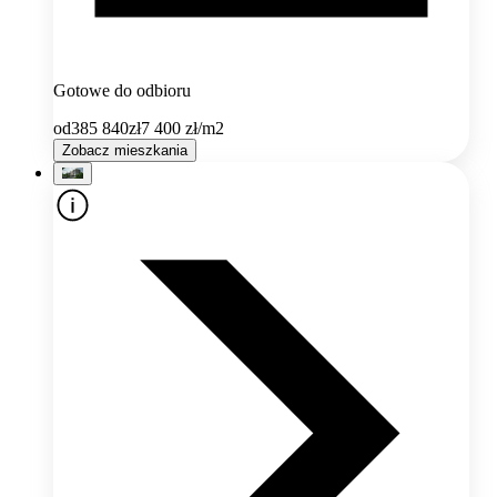
Gotowe do odbioru
od
385 840
zł
7 400
zł/m2
Zobacz mieszkania