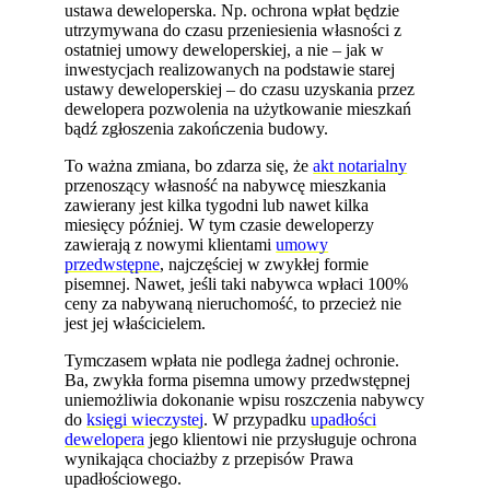
ustawa deweloperska. Np. ochrona wpłat będzie
utrzymywana do czasu przeniesienia własności z
ostatniej umowy deweloperskiej, a nie – jak w
inwestycjach realizowanych na podstawie starej
ustawy deweloperskiej – do czasu uzyskania przez
dewelopera pozwolenia na użytkowanie mieszkań
bądź zgłoszenia zakończenia budowy.
To ważna zmiana, bo zdarza się, że
akt notarialny
przenoszący własność na nabywcę mieszkania
zawierany jest kilka tygodni lub nawet kilka
miesięcy później. W tym czasie deweloperzy
zawierają z nowymi klientami
umowy
przedwstępne
, najczęściej w zwykłej formie
pisemnej. Nawet, jeśli taki nabywca wpłaci 100%
ceny za nabywaną nieruchomość, to przecież nie
jest jej właścicielem.
Tymczasem wpłata nie podlega żadnej ochronie.
Ba, zwykła forma pisemna umowy przedwstępnej
uniemożliwia dokonanie wpisu roszczenia nabywcy
do
księgi wieczystej
. W przypadku
upadłości
dewelopera
jego klientowi nie przysługuje ochrona
wynikająca chociażby z przepisów Prawa
upadłościowego.