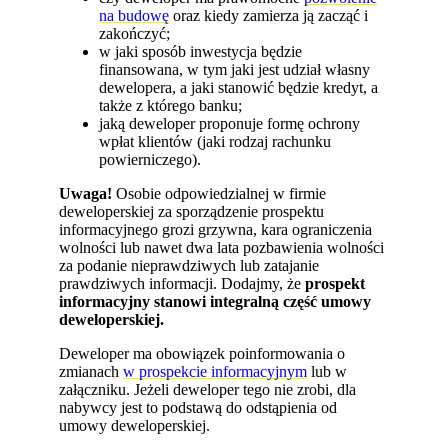
na budowę
oraz kiedy zamierza ją zacząć i
zakończyć;
w jaki sposób inwestycja będzie
finansowana, w tym jaki jest udział własny
dewelopera, a jaki stanowić będzie kredyt, a
także z którego banku;
jaką deweloper proponuje formę ochrony
wpłat klientów (jaki rodzaj rachunku
powierniczego).
Uwaga!
Osobie odpowiedzialnej w firmie
deweloperskiej za sporządzenie prospektu
informacyjnego grozi grzywna, kara ograniczenia
wolności lub nawet dwa lata pozbawienia wolności
za podanie nieprawdziwych lub zatajanie
prawdziwych informacji. Dodajmy, że
prospekt
informacyjny stanowi integralną część umowy
deweloperskiej.
Deweloper ma obowiązek poinformowania o
zmianach
w prospekcie informacyjnym
lub w
załączniku. Jeżeli deweloper tego nie zrobi, dla
nabywcy jest to podstawą do odstąpienia od
umowy deweloperskiej.