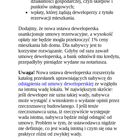
działalności gospodarczej, czyli sklepów i
punktów usługowych;
wpłaty, której żądają deweloperzy z tytułu
rezerwacji mieszkania.
Dodajmy, że nowa ustawa deweloperska
usankcjonuje umowy rezerwacyjne, a wysokość
opłaty nie będzie mogła przekroczyć 1% ceny
mieszkania lub domu. Dla nabywcy jest to
korzystne rozwiązanie. Gdyby od razu zawarł
umowę deweloperską, a bank odmówił mu kredytu,
przepadłyby pieniądze wydane na notariusza.
Uwaga!
Nowa ustawa deweloperska rozszerzyła
katalog przesłanek uprawniających nabywcę do
odstąpienia od umowy deweloperskiej
ze względu
na istotną wadę lokalu. W największym skrócie:
jeśli deweloper nie uzna takiej wady, nabywca
może wystąpić z wnioskiem o wydanie opinii przez
rzeczoznawcę budowlanego. I jeśli tenże
rzeczoznawca uzna, iż rzeczywiście występuje
wada istotna, nabywca będzie mógł odstąpić od
umowy. Problem w tym, że ustawodawca nigdzie
nie definiuje, co jest wadą istotną i czym się ona w
praktyce różni od zwykłej wady.