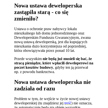
Nowa ustawa deweloperska
zastąpiła starą - co się
zmieniło?
Ustawa o ochronie praw nabywcy lokalu
mieszkalnego lub domu jednorodzinnego oraz
Deweloperskim Funduszu Gwarancyjnym, zwana
nową ustawą deweloperską, jest dla kupujących
mieszkania dużo korzystniejsza od poprzedniej,
która obowiązywała przez ponad 10 lat.
Przede wszystkim
nie będą już musieli się bać, że
stracą pieniądze, które wpłacili deweloperowi na
poczet kosztów budowy
, gdyby ten ją przerwał
np. z powodu bankructwa.
Nowa ustawa deweloperska nie
zadziała od razu
Problem w tym, że wejście w życie nowej ustawy
deweloperskiej (tu znajdziesz jej
treść
) nie oznacza,
że automatycznie będą nią objęte wszystkie