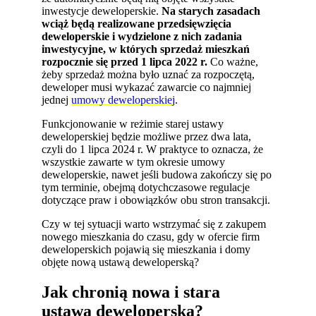
inwestycje deweloperskie.
Na starych zasadach
wciąż będą realizowane przedsięwzięcia
deweloperskie i wydzielone z nich zadania
inwestycyjne, w których sprzedaż mieszkań
rozpocznie się przed 1 lipca 2022 r.
Co ważne,
żeby sprzedaż można było uznać za rozpoczętą,
deweloper musi wykazać zawarcie co najmniej
jednej
umowy deweloperskiej
.
Funkcjonowanie w reżimie starej ustawy
deweloperskiej będzie możliwe przez dwa lata,
czyli do 1 lipca 2024 r. W praktyce to oznacza, że
wszystkie zawarte w tym okresie umowy
deweloperskie, nawet jeśli budowa zakończy się po
tym terminie, obejmą dotychczasowe regulacje
dotyczące praw i obowiązków obu stron transakcji.
Czy w tej sytuacji warto wstrzymać się z zakupem
nowego mieszkania do czasu, gdy w ofercie firm
deweloperskich pojawią się mieszkania i domy
objęte nową ustawą deweloperską?
Jak chronią nowa i stara
ustawa deweloperska?