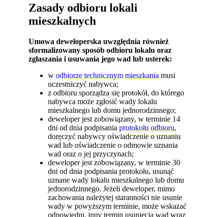
Zasady odbioru lokali
mieszkalnych
Umowa deweloperska uwzględnia również
sformalizowany sposób odbioru lokalu oraz
zgłaszania i usuwania jego wad lub usterek:
w
odbiorze technicznym mieszkania
musi
uczestniczyć nabywca;
z odbioru sporządza się protokół, do którego
nabywca może zgłosić wady lokalu
mieszkalnego lub domu jednorodzinnego;
deweloper jest zobowiązany, w terminie 14
dni od dnia podpisania
protokołu odbioru
,
doręczyć nabywcy oświadczenie o uznaniu
wad lub oświadczenie o odmowie uznania
wad oraz o jej przyczynach;
deweloper jest zobowiązany, w terminie 30
dni od dnia podpisania protokołu, usunąć
uznane wady lokalu mieszkalnego lub domu
jednorodzinnego. Jeżeli deweloper, mimo
zachowania należytej staranności nie usunie
wady w powyższym terminie, może wskazać
odpowiedni, inny termin usunięcia wad wraz