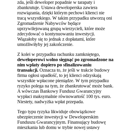
zda, jeśli deweloper popadnie w tarapaty i
zbankrutuje. Ustawa deweloperska zawiera
rozwiązania, dzięki którym pechowi klienci nie
tracą wszystkiego. W takim przypadku utworzą oni
Zgromadzenie Nabywców będące
uprzywilejowaną grupą wierzycieli, które może
zdecydować o kontynuowaniu inwestycji.
Wiązałoby się to jednak z dopłatami, które
umożliwiłyby jej zakończenie.
Z kolei w przypadku rachunku zamkniętego,
deweloperowi wolno sięgnąć po zgromadzone na
nim wpłaty dopiero po sfinalizowaniu
transakcji.
Oznacza to, że jeśli w trakcie budowy
firma ogłosi upadłość, to jej klienci odzyskają
wszystkie wpłacone pieniądze. W tym przypadku
ryzyko polega na tym, że zbankrutować może bank.
A wówczas Bankowy Fundusz Gwarancyjny
wypłaci maksymalnie równowartość 100 tys. euro.
Niestety, nadwyżka wpłat przepada.
Tego typu ryzyka likwiduje obowiązkowe
ubezpieczenie inwestycji w Deweloperskim
Funduszu Gwarancyjnym. Finansujący budowę
mieszkania lub domu w trybie nowej ustawy