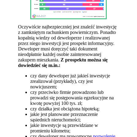
Oczywiście najbezpieczniej jest znaleźć inwestycję
z zamkniętym rachunkiem powierniczym. Ponadto
kopalnią wiedzy od deweloperze i realizowanej
przez niego inwestycji jest prospekt informacyjny.
Deweloper musi doręczyć taki dokument
nieodpłatnie każdej osobie zainteresowanej
zakupem mieszkania.
Z prospektu można się
dowiedzieć się m.in.:
czy dany deweloper już jakieś inwestycje
zrealizował (przykłady), czy jest
nowicjuszem;
czy przeciwko firmie prowadzono lub
prowadzi się postępowania egzekucyjne na
kwotę powyżej 100 tys. zł;
czy działka jest obciążona hipoteką;
jakie jest planowane przeznaczenie
sąsiednich nieruchomości;
jakie inwestycje są przewidziane w
promieniu kilometra;
czy deweloper ma prawomocne
pozwolenie