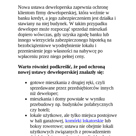
Nowa ustawa deweloperska zapewnia ochronę
klientom firmy deweloperskiej, która weźmie w
banku kredyt, a jego zabezpieczeniem jest działka i
stawiany na niej budynek. W takim przypadku
deweloper może rozpocząć sprzedaż mieszkań
dopiero wówczas, gdy uzyska zgodę banku lub
innego wierzyciela zabezpieczonego hipoteką na
bezobciążeniowe wyodrębnienie lokalu i
przeniesienie jego własności na nabywcę po
wpłaceniu przez niego pełnej ceny.
Warto również podkreślić, że pod ochroną
nowej ustawy deweloperskiej znalazły się:
gotowe mieszkania z drugiej ręki, czyli
sprzedawane przez przedsiębiorców innych
niż deweloper;
mieszkania i domy powstałe w wyniku
przebudowy np. budynków pofabrycznych
czy hoteli;
lokale użytkowe, ale tylko miejsca postojowe
w hali garażowej,
komórki lokatorskie
lub
boksy rowerowe; ustawa nie obejmie lokali
użytkowych związanych z prowadzeniem