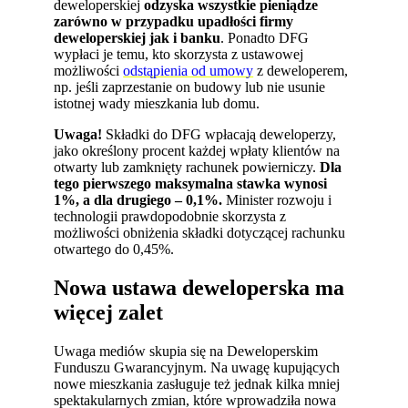
deweloperskiej
odzyska wszystkie pieniądze
zarówno w przypadku upadłości firmy
deweloperskiej jak i banku
. Ponadto DFG
wypłaci je temu, kto skorzysta z ustawowej
możliwości
odstąpienia od umowy
z deweloperem,
np. jeśli zaprzestanie on budowy lub nie usunie
istotnej wady mieszkania lub domu.
Uwaga!
Składki do DFG wpłacają deweloperzy,
jako określony procent każdej wpłaty klientów na
otwarty lub zamknięty rachunek powierniczy.
Dla
tego pierwszego maksymalna stawka wynosi
1%, a dla drugiego – 0,1%.
Minister rozwoju i
technologii prawdopodobnie skorzysta z
możliwości obniżenia składki dotyczącej rachunku
otwartego do 0,45%.
Nowa ustawa deweloperska ma
więcej zalet
Uwaga mediów skupia się na Deweloperskim
Funduszu Gwarancyjnym. Na uwagę kupujących
nowe mieszkania zasługuje też jednak kilka mniej
spektakularnych zmian, które wprowadziła nowa