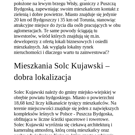
położone na lewym brzegu Wisły, graniczy z Puszczą
Bydgoską, zapewniając swoim mieszkańcom kontakt z
zielenią i dobre powietrze. Miasto znajduje się jedynie
20 km od Bydgoszczy i 35 km od Torunia, stanowiąc
atrakcyjne miejsce do życia dla osób pracujących w obu
aglomeracjach. Te same powody ściągają tu
inwestorów, wśród których znajdują się m.in.
deweloperzy z ofertą lokali biznesowych i osiedli
mieszkalnych. Jak wygląda lokalny rynek
nieruchomości i dlaczego warto tu zainwestować?
Mieszkania Solc Kujawski –
dobra lokalizacja
Solec Kujawski należy do gminy miejsko-wiejskiej w
obrębie powiatu bydgoskiego. Miasto o powierzchni
18,68 km2 liczy kilkanaście tysięcy mieszkańców. Na
terenie miejscowości znajduje się jeden z największych
kompleksów leśnych w Polsce - Puszcza Bydgoska,
obfitująca w liczne ścieżki spacerowe i rowerowe.
Solec Kujawski wyróżnia się ciekawą architekturą i
kameralną atmosferą, którą cenią mieszkańcy oraz