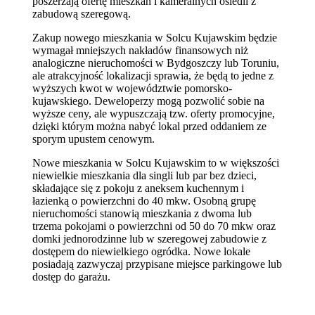
poszerzają ofertę mieszkań i kameralnych osiedli z
zabudową szeregową.
Zakup nowego mieszkania w Solcu Kujawskim będzie
wymagał mniejszych nakładów finansowych niż
analogiczne nieruchomości w Bydgoszczy lub Toruniu,
ale atrakcyjność lokalizacji sprawia, że będą to jedne z
wyższych kwot w województwie pomorsko-
kujawskiego. Deweloperzy mogą pozwolić sobie na
wyższe ceny, ale wypuszczają tzw. oferty promocyjne,
dzięki którym można nabyć lokal przed oddaniem ze
sporym upustem cenowym.
Nowe mieszkania w Solcu Kujawskim to w większości
niewielkie mieszkania dla singli lub par bez dzieci,
składające się z pokoju z aneksem kuchennym i
łazienką o powierzchni do 40 mkw. Osobną grupę
nieruchomości stanowią mieszkania z dwoma lub
trzema pokojami o powierzchni od 50 do 70 mkw oraz
domki jednorodzinne lub w szeregowej zabudowie z
dostępem do niewielkiego ogródka. Nowe lokale
posiadają zazwyczaj przypisane miejsce parkingowe lub
dostęp do garażu.