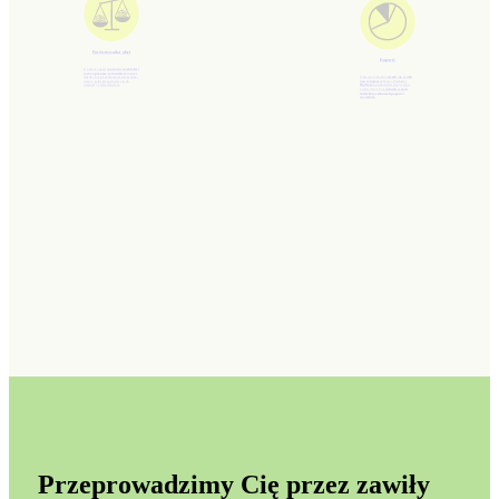
Porównywarka ofert
Raporty
Z pomocą naszej
porównywarki ofert
szybko
poznasz i zrozumiesz
różnice
między poszczególnymi mieszkaniami
Obserwuj aktualne
trendy na rynku
oraz w pełni przygotujesz się do
nieruchomości.
Nasza Platforma
rozmowy z deweloperem.
BigData
to najbardziej wiarygodne
źródło danych o
średnich cenach
mieszkań, zmianach popytu i
sprzedaży.
Przeprowadzimy Cię przez zawiły