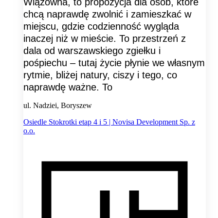
Wiązowna, to propozycja dla osób, które
chcą naprawdę zwolnić i zamieszkać w
miejscu, gdzie codzienność wygląda
inaczej niż w mieście. To przestrzeń z
dala od warszawskiego zgiełku i
pośpiechu – tutaj życie płynie we własnym
rytmie, bliżej natury, ciszy i tego, co
naprawdę ważne. To
ul. Nadziei, Boryszew
Osiedle Stokrotki etap 4 i 5 | Novisa Development Sp. z
o.o.