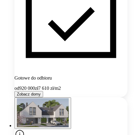
Gotowe do odbioru
od
920 000
zł
7 610
zł/m2
Zobacz domy