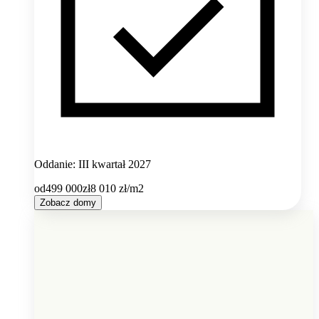
Oddanie: III kwartał 2027
od
499 000
zł
8 010
zł/m2
Zobacz domy