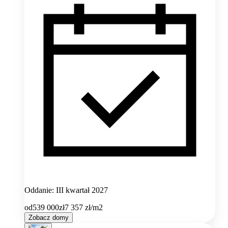
Oddanie: III kwartał 2027
od
539 000
zł
7 357
zł/m2
Zobacz domy