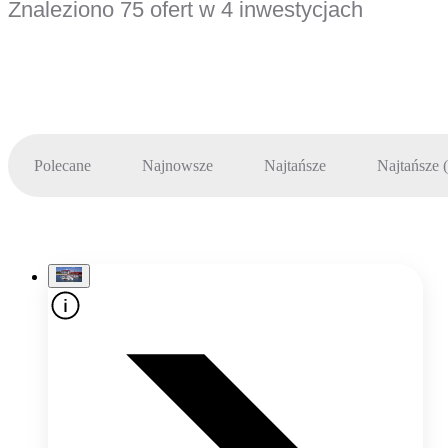
Znaleziono
75
ofert
w
4
inwestycjach
Polecane
Najnowsze
Najtańsze
Najtańsze 