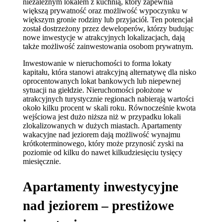
niezależnym lokalem z kuchnią, który zapewnia
większą prywatność oraz możliwość wypoczynku w
większym gronie rodziny lub przyjaciół. Ten potencjał
został dostrzeżony przez deweloperów, którzy budując
nowe inwestycje w atrakcyjnych lokalizacjach, dają
także możliwość zainwestowania osobom prywatnym.
Inwestowanie w nieruchomości to forma lokaty
kapitału, która stanowi atrakcyjną alternatywę dla nisko
oprocentowanych lokat bankowych lub niepewnej
sytuacji na giełdzie. Nieruchomości położone w
atrakcyjnych turystycznie regionach nabierają wartości
około kilku procent w skali roku. Równocześnie kwota
wejściowa jest dużo niższa niż w przypadku lokali
zlokalizowanych w dużych miastach. Apartamenty
wakacyjne nad jeziorem dają możliwość wynajmu
krótkoterminowego, który może przynosić zyski na
poziomie od kilku do nawet kilkudziesięciu tysięcy
miesięcznie.
Apartamenty inwestycyjne
nad jeziorem – prestiżowe