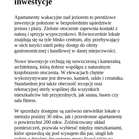
inwestycje
Apartamenty wakacyjne nad jeziorem to prestiżowe
inwestycje położone w bezpośrednim sąsiedztwie
jeziora i plaży. Zielone otoczenie zapewnia kontakt z
naturą i sprzyja wypoczynkowi. Równocześnie lokale
znajdują się na tyle blisko centrum, aby przebywający
w nich turyści mieli pełny dostęp do oferty
gastronomicznej i handlowej w danej miejscowości.
Nowe inwestycje cechują się nowoczesną i kameralną
architekturą, którą dobrze współgra z naturalnym
krajobrazem otoczenia. W elewacjach chętnie
wykorzystywane jest drewno, kamień, szkło i ceramika.
Standardem jest także obecność recepcji oraz
rekreacyjnej strefy wspólnej dla wszystkich
mieszkańców lub przyjezdnych, jak sauna, basen czy
sala fitness.
W sprzedaży dostępne są zarówno niewielkie lokale o
metrażu poniżej 30 mkw, jak i przestronne apartamenty
o powierzchni 200 mkw. Zróżnicowany układ
pomieszczeń, pozwala wybierać między mieszkaniami,
które sprawdzą się pod wynajem dla par, singli lub
rodzin z dziećmi. Inwestorzy mogą liczyć także na