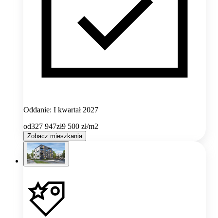
Oddanie: I kwartał 2027
od
327 947
zł
9 500
zł/m2
Zobacz mieszkania