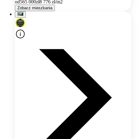
od
565 000
zł
8 776
zł/m2
Zobacz mieszkania