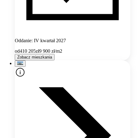
Oddanie: IV kwartał 2027
od
410 205
zł
9 900
zł/m2
Zobacz mieszkania