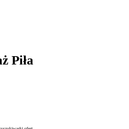
ż Piła
yszukiwarki ofert
.