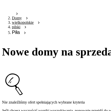
Domy
wielkopolskie
pilski
Piła
Nowe domy na sprzeda
Nie znaleźliśmy ofert spełniających wybrane kryteria
Jeśli chcesz wyczyścić wyniki wyszukiwania, ponownie przejdź do
w