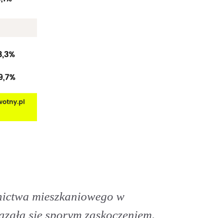
nictwa mieszkaniowego w
azała się sporym zaskoczeniem,