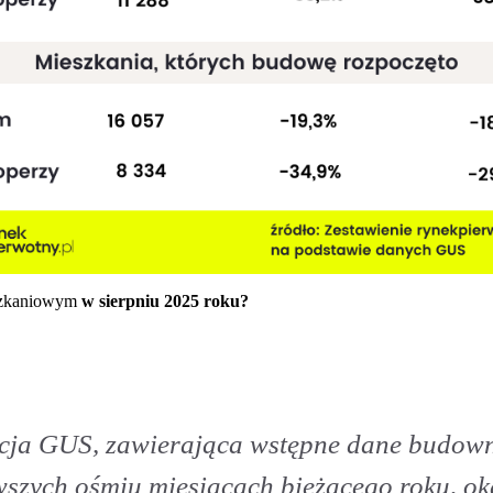
eszkaniowym
w sierpniu 2025 roku?
cja GUS, zawierająca wstępne dane budow
wszych ośmiu miesiącach bieżącego roku, ok