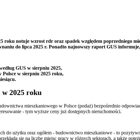
5 roku notuje wzrost rdr oraz spadek względem poprzedniego mi
naniu do lipca 2025 r. Ponadto najnowszy raport GUS informuje,
 według GUS w sierpniu 2025,
 Polsce w sierpniu 2025 roku,
esiącu.
 w 2025 roku
ownictwa mieszkaniowego w Polsce (podaż) bezpośrednio odpowiada 
teresowanie - tym wyższe ceny już dostępnych nieruchomości.
ch do użytku oraz ogółem - budownictwo mieszkaniowe - to pozytywny
 przekłada się na liczbę miejsc pracy w różnych sektorach, a także potę