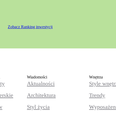
Zobacz Ranking inwestycji
i
Wiadomości
Wnętrza
ty
Aktualności
Style wnętr
erskie
Architektura
Trendy
w
Styl życia
Wyposażeni