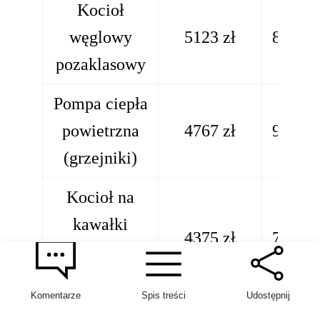
Kocioł
węglowy
5123 zł
893 zł
pozaklasowy
Pompa ciepła
powietrzna
4767 zł
971 zł
(grzejniki)
Kocioł na
kawałki
2
4375 zł
767 zł
drewna
ekoprojekt
Komentarze
Spis treści
Udostępnij
Pompa ciepła