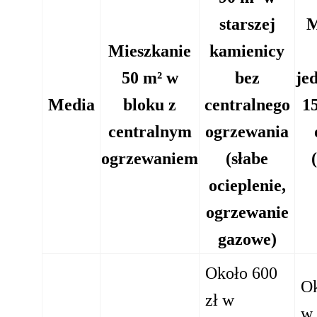
starszej
M
Mieszkanie
kamienicy
50 m² w
bez
je
Media
bloku z
centralnego
1
centralnym
ogrzewania
ogrzewaniem
(słabe
ocieplenie,
ogrzewanie
gazowe)
Około 600
Ok
zł w
w 