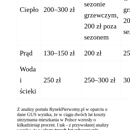
sezonie
Ciepło
200–300 zł
g
grzewczym,
20
200 zł poza
s
sezonem
Prąd
130–150 zł
200 zł
25
Woda
i
250 zł
250–300 zł
30
ścieki
Z analizy portalu RynekPierwotny.pl w oparciu o
dane GUS wynika, że w ciągu dwóch lat koszty
utrzymania mieszkania w Polsce wzrosły o
kilkadziesiąt procent. I tak - z przywołanej analizy