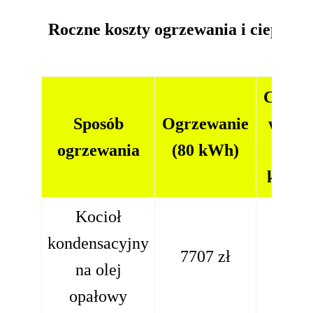
Roczne koszty ogrzewania i ciepłej 
kWh
Ciepła
Sposób
Ogrzewanie
woda
ogrzewania
(80 kWh)
(80
kWh)
Kocioł
kondensacyjny
1374
7707 zł
na olej
zł
opałowy