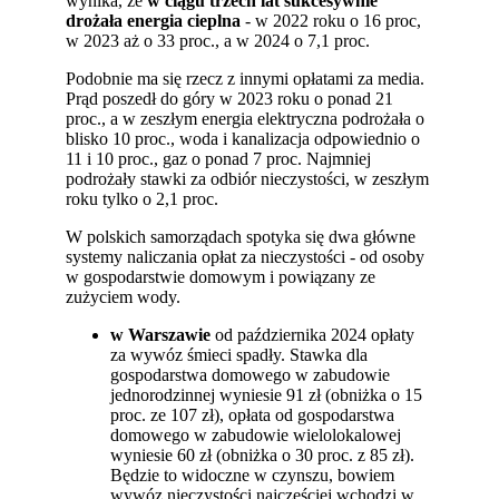
wynika, że
w ciągu trzech lat sukcesywnie
drożała energia cieplna
- w 2022 roku o 16 proc,
w 2023 aż o 33 proc., a w 2024 o 7,1 proc.
Podobnie ma się rzecz z innymi opłatami za media.
Prąd poszedł do góry w 2023 roku o ponad 21
proc., a w zeszłym energia elektryczna podrożała o
blisko 10 proc., woda i kanalizacja odpowiednio o
11 i 10 proc., gaz o ponad 7 proc. Najmniej
podrożały stawki za odbiór nieczystości, w zeszłym
roku tylko o 2,1 proc.
W polskich samorządach spotyka się dwa główne
systemy naliczania opłat za nieczystości - od osoby
w gospodarstwie domowym i powiązany ze
zużyciem wody.
w Warszawie
od października 2024 opłaty
za wywóz śmieci spadły. Stawka dla
gospodarstwa domowego w zabudowie
jednorodzinnej wyniesie 91 zł (obniżka o 15
proc. ze 107 zł), opłata od gospodarstwa
domowego w zabudowie wielolokalowej
wyniesie 60 zł (obniżka o 30 proc. z 85 zł).
Będzie to widoczne w czynszu, bowiem
wywóz nieczystości najczęściej wchodzi w