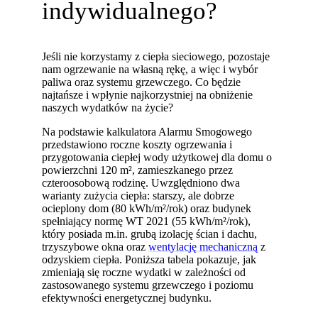
indywidualnego?
Jeśli nie korzystamy z ciepła sieciowego, pozostaje
nam ogrzewanie na własną rękę, a więc i wybór
paliwa oraz systemu grzewczego. Co będzie
najtańsze i wpłynie najkorzystniej na obniżenie
naszych wydatków na życie?
Na podstawie kalkulatora Alarmu Smogowego
przedstawiono roczne koszty ogrzewania i
przygotowania ciepłej wody użytkowej dla domu o
powierzchni 120 m², zamieszkanego przez
czteroosobową rodzinę. Uwzględniono dwa
warianty zużycia ciepła: starszy, ale dobrze
ocieplony dom (80 kWh/m²/rok) oraz budynek
spełniający normę WT 2021 (55 kWh/m²/rok),
który posiada m.in. grubą izolację ścian i dachu,
trzyszybowe okna oraz
wentylację mechaniczną
z
odzyskiem ciepła. Poniższa tabela pokazuje, jak
zmieniają się roczne wydatki w zależności od
zastosowanego systemu grzewczego i poziomu
efektywności energetycznej budynku.