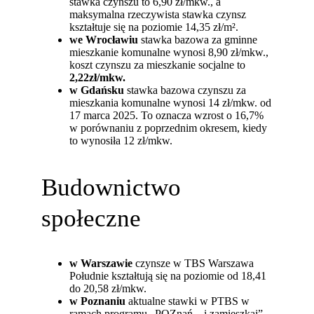
stawka czynszu to 6,90 zł/mkw., a
maksymalna rzeczywista stawka czynsz
kształtuje się na poziomie 14,35 zł/m².
we Wrocławiu
stawka bazowa za gminne
mieszkanie komunalne wynosi 8,90 zł/mkw.,
koszt czynszu za mieszkanie socjalne to
2,22zł/mkw.
w Gdańsku
stawka bazowa czynszu za
mieszkania komunalne wynosi 14 zł/mkw. od
17 marca 2025. To oznacza wzrost o 16,7%
w porównaniu z poprzednim okresem, kiedy
to wynosiła 12 zł/mkw.
Budownictwo
społeczne
w Warszawie
czynsze w TBS Warszawa
Południe kształtują się na poziomie od 18,41
do 20,58 zł/mkw.
w Poznaniu
aktualne stawki w PTBS w
ramach programu „POZnań – i zamieszkaj”