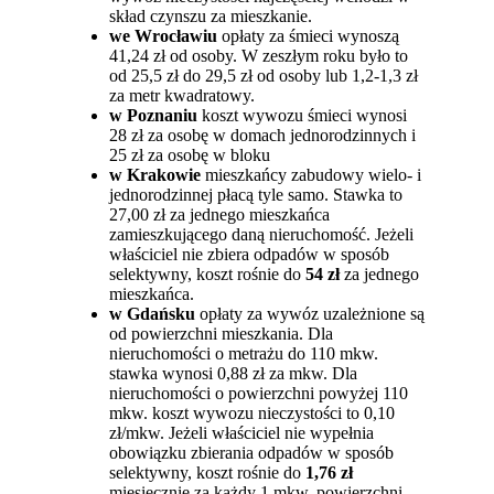
skład czynszu za mieszkanie.
we Wrocławiu
opłaty za śmieci wynoszą
41,24 zł od osoby. W zeszłym roku było to
od 25,5 zł do 29,5 zł od osoby lub 1,2-1,3 zł
za metr kwadratowy.
w Poznaniu
koszt wywozu śmieci wynosi
28 zł za osobę w domach jednorodzinnych i
25 zł za osobę w bloku
w Krakowie
mieszkańcy zabudowy wielo- i
jednorodzinnej płacą tyle samo. Stawka to
27,00 zł za jednego mieszkańca
zamieszkującego daną nieruchomość. Jeżeli
właściciel nie zbiera odpadów w sposób
selektywny, koszt rośnie do
54 zł
za jednego
mieszkańca.
w Gdańsku
opłaty za wywóz uzależnione są
od powierzchni mieszkania. Dla
nieruchomości o metrażu do 110 mkw.
stawka wynosi 0,88 zł za mkw. Dla
nieruchomości o powierzchni powyżej 110
mkw. koszt wywozu nieczystości to 0,10
zł/mkw. Jeżeli właściciel nie wypełnia
obowiązku zbierania odpadów w sposób
selektywny, koszt rośnie do
1,76 zł
miesięcznie za każdy 1 mkw. powierzchni