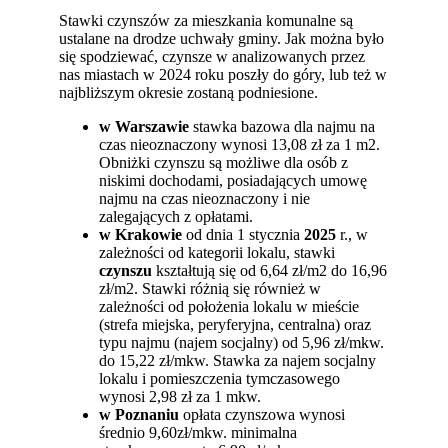
Stawki czynszów za mieszkania komunalne są
ustalane na drodze uchwały gminy. Jak można było
się spodziewać, czynsze w analizowanych przez
nas miastach w 2024 roku poszły do góry, lub też w
najbliższym okresie zostaną podniesione.
w Warszawie
stawka bazowa dla najmu na
czas nieoznaczony wynosi 13,08 zł za 1 m2.
Obniżki czynszu są możliwe dla osób z
niskimi dochodami, posiadających umowę
najmu na czas nieoznaczony i nie
zalegających z opłatami.
w Krakowie
od dnia 1 stycznia
2025
r., w
zależności od kategorii lokalu, stawki
czynszu
kształtują się od 6,64 zł/m2 do 16,96
zł/m2. Stawki różnią się również w
zależności od położenia lokalu w mieście
(strefa miejska, peryferyjna, centralna) oraz
typu najmu (najem socjalny) od 5,96 zł/mkw.
do 15,22 zł/mkw. Stawka za najem socjalny
lokalu i pomieszczenia tymczasowego
wynosi 2,98 zł za 1 mkw.
w Poznaniu
opłata czynszowa wynosi
średnio 9,60zł/mkw. minimalna