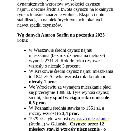
dynamicznych wzrostów wysokości czynszu
najmu, obecnie średnia kwota czynszu na lokalnych
rynkach rośnie znacznie wolniej. Eksperci notują
stabilizację, a na niektórych rynkach lokalnych
nawet spadki czynszów.
Wg danych Amron Sarfin na początku 2025
roku:
w Warszawie średni czynsz najmu
mieszkania (bez rozróżnienia na metraże)
wynosił 2311 zł. Rok do roku czynsze
wzrosły o niecałe 3 procent.
W Krakowie średni czynsz najmu mieszkania
to 1841 zł. Stawka wzrosła rok do roku
o
niecały 1 proc.
We Wrocławiu za wynajem mieszkania płaci
się przeciętnie 1888 zł. Tyle wynosi czynsz
średni, który
spadł w ciągu roku o niecałe
0,5 proc.
W Poznaniu średnia stawka to 1551 zł, a
roczny
wzrost to 3,4 proc.
1979 zł - tyle wynosi
czynsz za mieszkanie
(średnia) w Gdańsku.
Czynsze przez 12
miesięcy stawki wzrosły nieznacznie - o