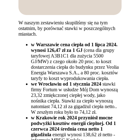
W naszym zestawieniu skupiliśmy się na tym
ostatnim, by porównać stawki w poszczególnych
miastach.
w Warszawie cena ciepła od 1 lipca 2024.
wynosi 126,47 zł za 1 GJ
(cena dla grupy
taryfowej A3B1C1 dla zużycia 5500
GJ/MW) z czego około 20 proc. to koszt
dostarczenia ciepła do budynku przez Veolia
Energia Warszawa S.A., a 80 proc. kosztów
taryfy to koszt wyprodukowania ciepła.
we Wrocławiu od 1 stycznia 2024
stawki
firmy Fortum w usłudze Mój Dom wynoszą
23,32 zmiękczonej ciepłej wody, jako
nośnika ciepła. Stawki za ciepło wynoszą
natomiast 74,12 zł za gigadżul ciepła netto..
W zeszłym roku było to 74,12 zł.
w Krakowie rok 2024 przyniósł mocne
podwyżki kosztów energii cieplnej. Od 1
czerwca 2024 średnia cena netto
1
gigadżula
energii wynosi 138,62 zł netto -