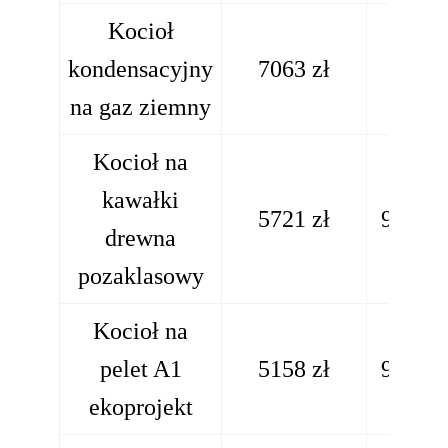
Kocioł
1273
kondensacyjny
7063 zł
zł
na gaz ziemny
Kocioł na
kawałki
5721 zł
997 zł
drewna
pozaklasowy
Kocioł na
pelet A1
5158 zł
904 zł
ekoprojekt