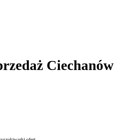
przedaż Ciechanów
yszukiwarki ofert
.