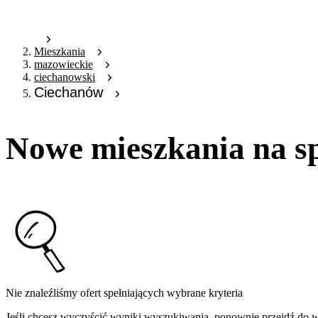
Mieszkania
mazowieckie
ciechanowski
Ciechanów
Nowe mieszkania na s
Nie znaleźliśmy ofert spełniających wybrane kryteria
Jeśli chcesz wyczyścić wyniki wyszukiwania, ponownie przejdź do
w