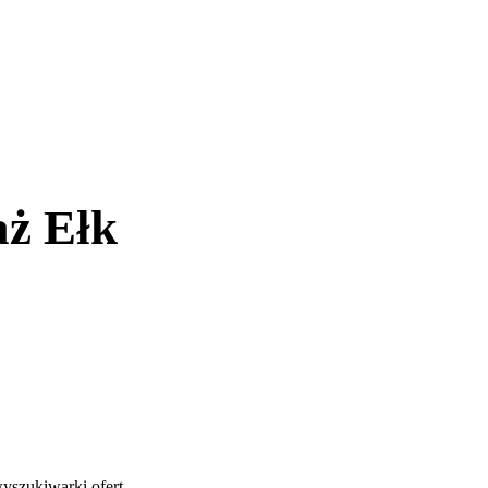
ż Ełk
yszukiwarki ofert
.