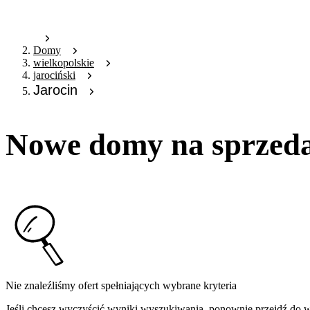
Domy
wielkopolskie
jarociński
Jarocin
Nowe domy na sprzeda
Nie znaleźliśmy ofert spełniających wybrane kryteria
Jeśli chcesz wyczyścić wyniki wyszukiwania, ponownie przejdź do
w