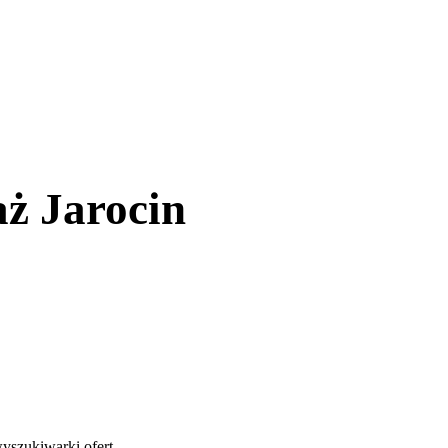
ż Jarocin
yszukiwarki ofert
.