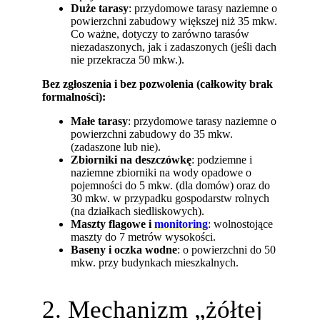
Duże tarasy
: przydomowe tarasy naziemne o
powierzchni zabudowy większej niż 35 mkw.
Co ważne, dotyczy to zarówno tarasów
niezadaszonych, jak i zadaszonych (jeśli dach
nie przekracza 50 mkw.).
Bez zgłoszenia i bez pozwolenia (całkowity brak
formalności):
Małe tarasy
: przydomowe tarasy naziemne o
powierzchni zabudowy do 35 mkw.
(zadaszone lub nie).
Zbiorniki na deszczówkę
: podziemne i
naziemne zbiorniki na wody opadowe o
pojemności do 5 mkw. (dla domów) oraz do
30 mkw. w przypadku gospodarstw rolnych
(na działkach siedliskowych).
Maszty flagowe i
monitoring
: wolnostojące
maszty do 7 metrów wysokości.
Baseny i oczka wodne
: o powierzchni do 50
mkw. przy budynkach mieszkalnych.
2. Mechanizm „żółtej