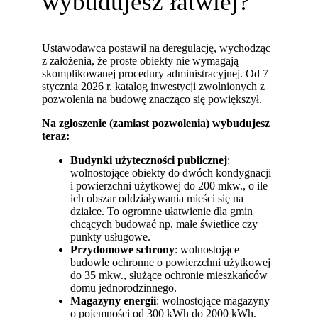
wybudujesz łatwiej?
Ustawodawca postawił na deregulację, wychodząc
z założenia, że proste obiekty nie wymagają
skomplikowanej procedury administracyjnej. Od 7
stycznia 2026 r. katalog inwestycji zwolnionych z
pozwolenia na budowę znacząco się powiększył.
Na zgłoszenie (zamiast pozwolenia) wybudujesz
teraz:
Budynki użyteczności publicznej
:
wolnostojące obiekty do dwóch kondygnacji
i powierzchni użytkowej do 200 mkw., o ile
ich obszar oddziaływania mieści się na
działce. To ogromne ułatwienie dla gmin
chcących budować np. małe świetlice czy
punkty usługowe.
Przydomowe schrony
: wolnostojące
budowle ochronne o powierzchni użytkowej
do 35 mkw., służące ochronie mieszkańców
domu jednorodzinnego.
Magazyny energii
: wolnostojące magazyny
o pojemności od 300 kWh do 2000 kWh.