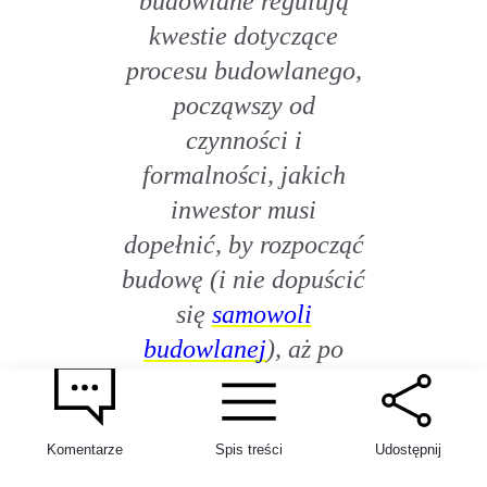
budowlane regulują
kwestie dotyczące
procesu budowlanego,
począwszy od
czynności i
formalności, jakich
inwestor musi
dopełnić, by rozpocząć
budowę (i nie dopuścić
się
samowoli
budowlanej
), aż po
realizację robót i
oddanie inwestycji do
użytku.
Komentarze
Spis treści
Udostępnij