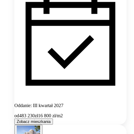
Oddanie: III kwartał 2027
od
483 230
zł
16 800
zł/m2
Zobacz mieszkania