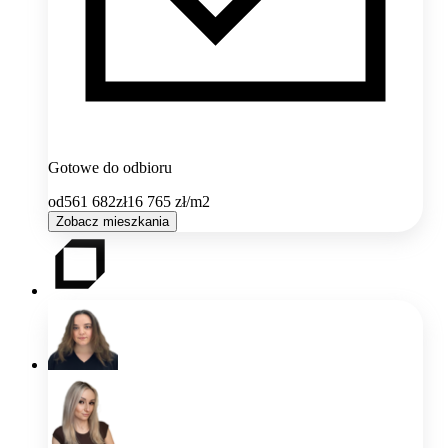
Gotowe do odbioru
od
561 682
zł
16 765
zł/m2
Zobacz mieszkania