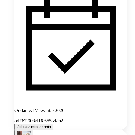
Oddanie: IV kwartał 2026
od
767 908
zł
16 655
zł/m2
Zobacz mieszkania