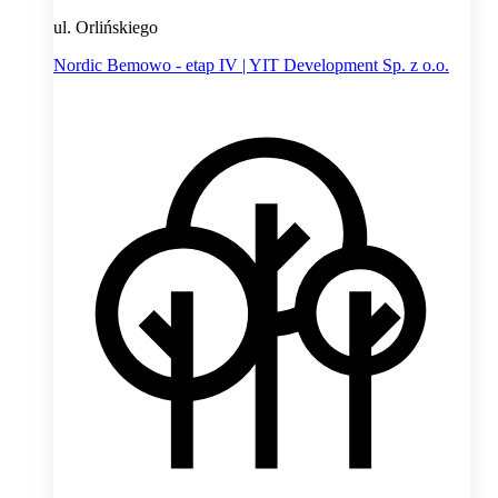
ul. Orlińskiego
Nordic Bemowo - etap IV | YIT Development Sp. z o.o.