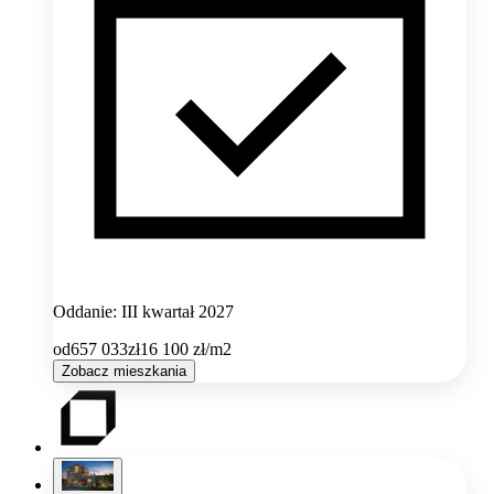
Oddanie: III kwartał 2027
od
657 033
zł
16 100
zł/m2
Zobacz mieszkania