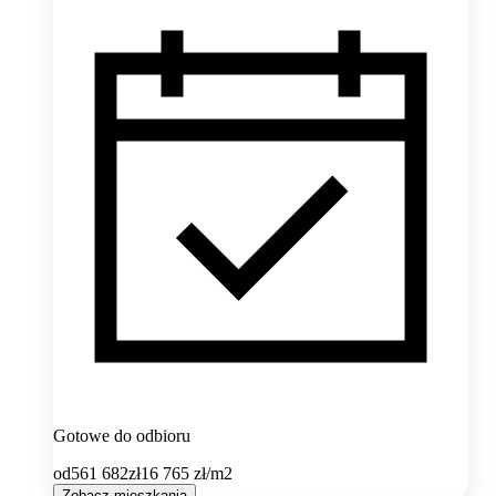
Gotowe do odbioru
od
561 682
zł
16 765
zł/m2
Zobacz mieszkania