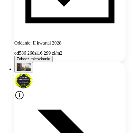
Oddanie: II kwartał 2028
od
586 268
zł
16 299
zł/m2
Zobacz mieszkania