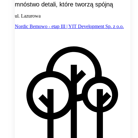
mnóstwo detali, które tworzą spójną
ul. Lazurowa
Nordic Bemowo - etap III | YIT Development Sp. z o.o.