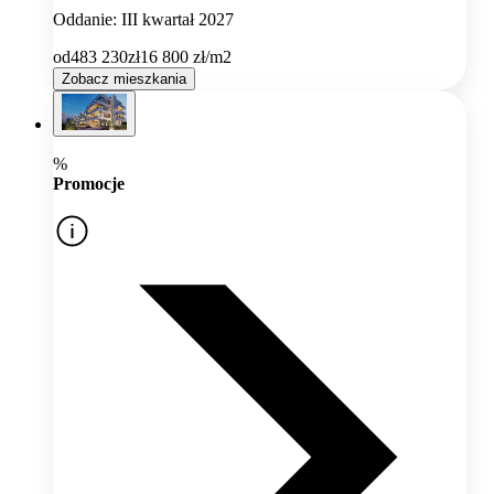
Oddanie: III kwartał 2027
od
483 230
zł
16 800
zł/m2
Zobacz mieszkania
%
Promocje