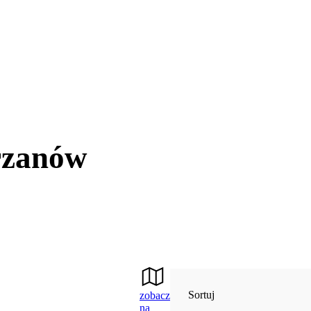
rzanów
Sortuj
zobacz
na