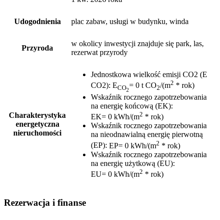
Udogodnienia
plac zabaw, usługi w budynku, winda
w okolicy inwestycji znajduje się park, las,
Przyroda
rezerwat przyrody
Jednostkowa wielkość emisji CO2 (E
2
CO2)
:
E
= 0 t CO
/(m
* rok)
CO
2
2
Wskaźnik rocznego zapotrzebowania
na energię końcową (EK)
:
2
Charakterystyka
EK= 0 kWh/(m
* rok)
energetyczna
Wskaźnik rocznego zapotrzebowania
nieruchomości
na nieodnawialną energię pierwotną
2
(EP)
:
EP= 0 kWh/(m
* rok)
Wskaźnik rocznego zapotrzebowania
na energię użytkową (EU)
:
2
EU= 0 kWh/(m
* rok)
Rezerwacja i finanse