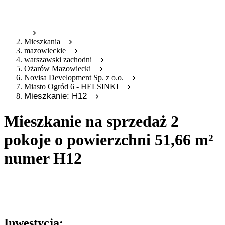
Mieszkania
mazowieckie
warszawski zachodni
Ożarów Mazowiecki
Novisa Development Sp. z o.o.
Miasto Ogród 6 - HELSINKI
Mieszkanie: H12
Mieszkanie na sprzedaż 2
pokoje o powierzchni 51,66 m²
numer H12
Oferta archiwalna
Oferta nieaktywna
Inwestycja: