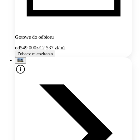
Gotowe do odbioru
od
549 000
zł
12 537
zł/m2
Zobacz mieszkania