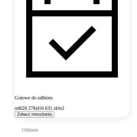
Gotowe do odbioru
od
628 278
zł
16 631
zł/m2
Zobacz mieszkania
Oddanie