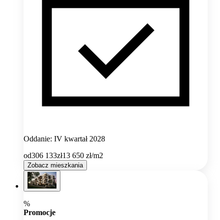
Oddanie: IV kwartał 2028
od
306 133
zł
13 650
zł/m2
Zobacz mieszkania
%
Promocje