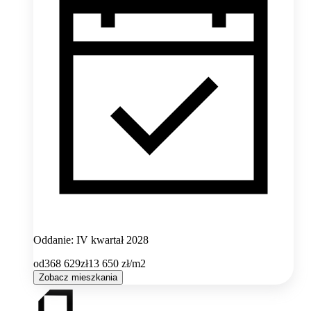
Oddanie: IV kwartał 2028
od
368 629
zł
13 650
zł/m2
Zobacz mieszkania