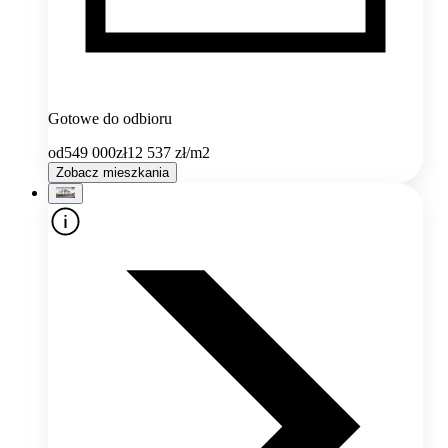
Gotowe do odbioru
od
549 000
zł
12 537
zł/m2
Zobacz mieszkania