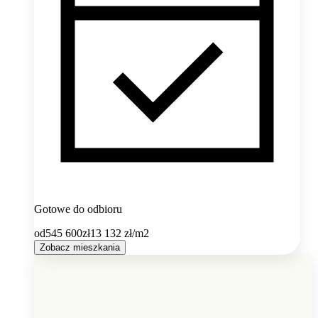
Gotowe do odbioru
od
545 600
zł
13 132
zł/m2
Zobacz mieszkania