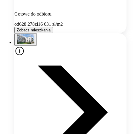
Gotowe do odbioru
od
628 278
zł
16 631
zł/m2
Zobacz mieszkania