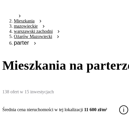
Mieszkania
mazowieckie
warszawski zachodni
Ożarów Mazowiecki
parter
Mieszkania na parter
138
ofert
w
15
inwestycjach
Średnia cena nieruchomości w tej lokalizacji
11 600 zł/m²