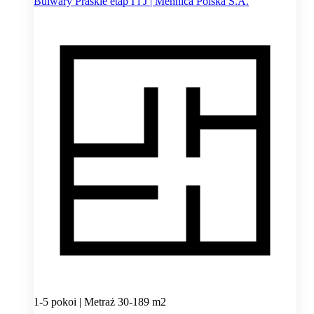
Bulwary Praskie etap I i J | Mennica Polska S.A.
1-5 pokoi | Metraż 30-189 m2