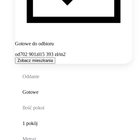
Gotowe do odbioru
od
702 901
zł
15 393
zł/m2
Zobacz mieszkania
Oddanie
Gotowe
Ilość pokoi
1 pokój
Metraż