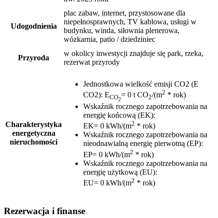
plac zabaw, internet, przystosowane dla
niepełnosprawnych, TV kablowa, usługi w
Udogodnienia
budynku, winda, siłownia plenerowa,
wózkarnia, patio / dziedziniec
w okolicy inwestycji znajduje się park, rzeka,
Przyroda
rezerwat przyrody
Jednostkowa wielkość emisji CO2 (E
2
CO2)
:
E
= 0 t CO
/(m
* rok)
CO
2
2
Wskaźnik rocznego zapotrzebowania na
energię końcową (EK)
:
2
Charakterystyka
EK= 0 kWh/(m
* rok)
energetyczna
Wskaźnik rocznego zapotrzebowania na
nieruchomości
nieodnawialną energię pierwotną (EP)
:
2
EP= 0 kWh/(m
* rok)
Wskaźnik rocznego zapotrzebowania na
energię użytkową (EU)
:
2
EU= 0 kWh/(m
* rok)
Rezerwacja i finanse