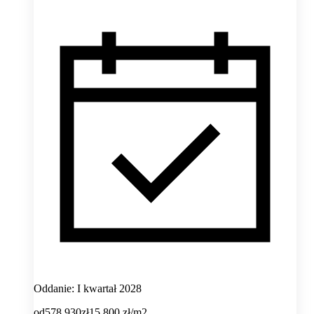
Oddanie: I kwartał 2028
od
578 930
zł
15 800
zł/m2