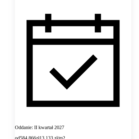
Oddanie: II kwartał 2027
od
584 866
zł
13 133
zł/m2