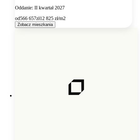
Oddanie: II kwartał 2027
od
566 657
zł
12 825
zł/m2
Zobacz mieszkania