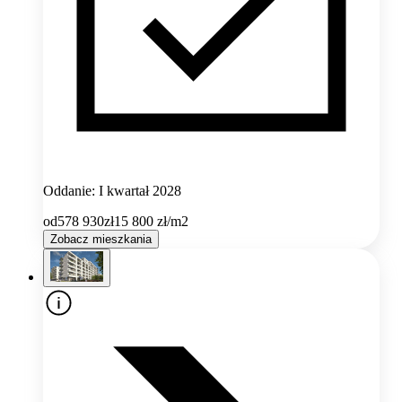
Oddanie: I kwartał 2028
od
578 930
zł
15 800
zł/m2
Zobacz mieszkania