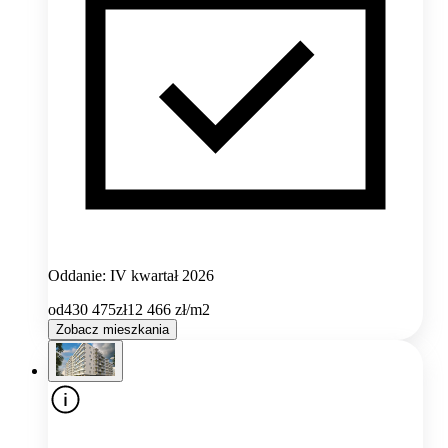
Oddanie: IV kwartał 2026
od
430 475
zł
12 466
zł/m2
Zobacz mieszkania