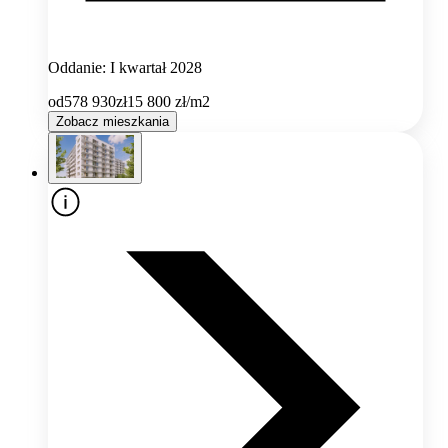
Oddanie: I kwartał 2028
od
578 930
zł
15 800
zł/m2
Zobacz mieszkania