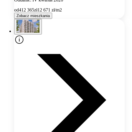
od
412 365
zł
12 671
zł/m2
Zobacz mieszkania