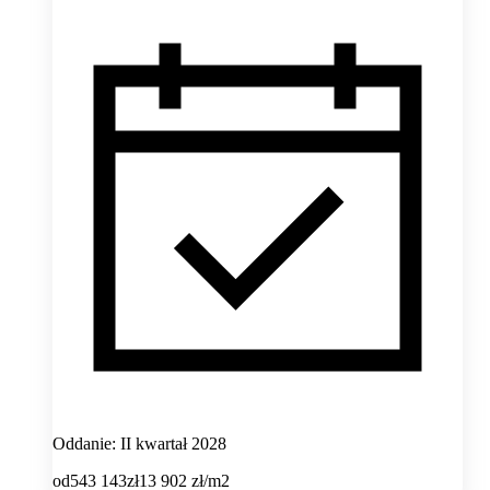
Oddanie: II kwartał 2028
od
543 143
zł
13 902
zł/m2