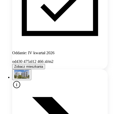
Oddanie: IV kwartał 2026
od
430 475
zł
12 466
zł/m2
Zobacz mieszkania