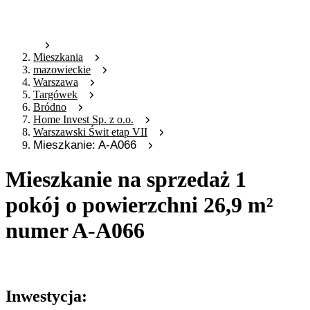
Mieszkania
mazowieckie
Warszawa
Targówek
Bródno
Home Invest Sp. z o.o.
Warszawski Świt etap VII
Mieszkanie: A-A066
Mieszkanie na sprzedaż 1
pokój o powierzchni 26,9 m²
numer A-A066
Oferta archiwalna
Inwestycja: