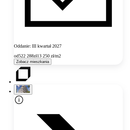
Oddanie: III kwartał 2027
od
522 288
zł
13 250
zł/m2
Zobacz mieszkania