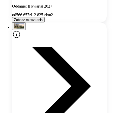
Oddanie: II kwartał 2027
od
566 657
zł
12 825
zł/m2
Zobacz mieszkania