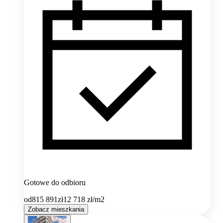
Gotowe do odbioru
od
815 891
zł
12 718
zł/m2
Zobacz mieszkania