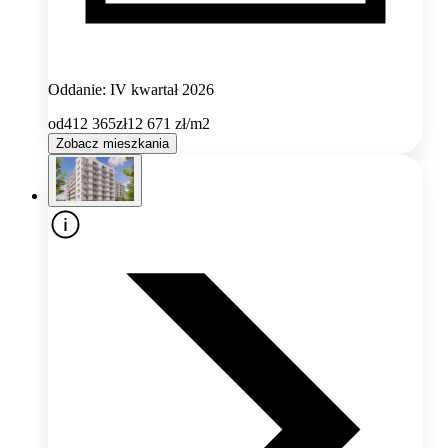
Oddanie: IV kwartał 2026
od
412 365
zł
12 671
zł/m2
Zobacz mieszkania