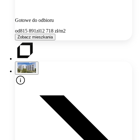
Gotowe do odbioru
od
815 891
zł
12 718
zł/m2
Zobacz mieszkania