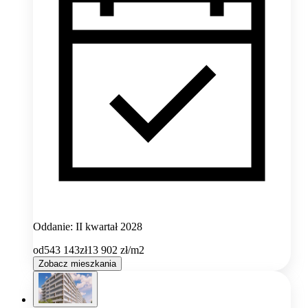
Oddanie: II kwartał 2028
od
543 143
zł
13 902
zł/m2
Zobacz mieszkania