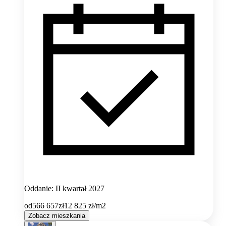
Oddanie: II kwartał 2027
od
566 657
zł
12 825
zł/m2
Zobacz mieszkania