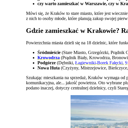
czy warto zamieszkać w Warszawie, czy w Kr
Mówi się, że Kraków to stare miasto, które jest wieczn
z nich to osoby młode, które planują zakup swojej pierw
Gdzie zamieszkać w Krakowie? Ra
Powierzchnia miasta dzieli się na 18 dzielnic, które fu
Śródmieście
(Stare Miasto, Grzegórzki, Prądnik
Krowodrza
(Prądnik Biały, Krowodrza, Bronowi
Podgórze
(Dębniki,
Łagiewniki-Borek Fałęcki
,
S
Nowa Huta
(Czyżyny, Mistrzejowice, Bieńczyce
Szukając mieszkania na sprzedaż, Kraków wymaga od prz
komunikacyjna, ale... jakość powietrza. Oto wybrane pl
podano inaczej, dotyczy centralnej dzielnicy, czyli Stare