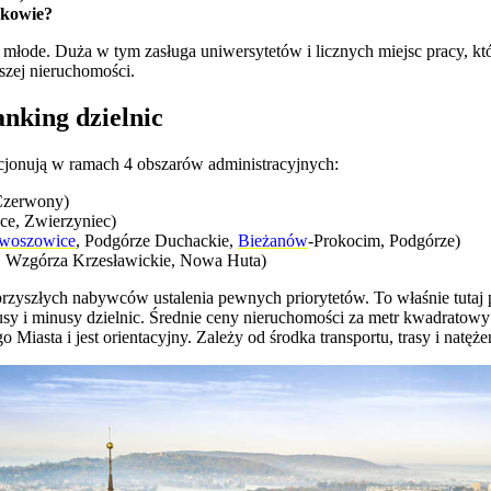
akowie?
ie młode. Duża w tym zasługa uniwersytetów i licznych miejsc pracy, 
szej nieruchomości.
nking dzielnic
nkcjonują w ramach 4 obszarów administracyjnych:
 Czerwony)
ce, Zwierzyniec)
woszowice
, Podgórze Duchackie,
Bieżanów
-Prokocim, Podgórze)
, Wzgórza Krzesławickie, Nowa Huta)
yszłych nabywców ustalenia pewnych priorytetów. To właśnie tutaj pi
usy i minusy dzielnic. Średnie ceny nieruchomości za metr kwadratowy 
go Miasta i jest orientacyjny. Zależy od środka transportu, trasy i natę