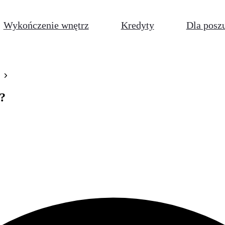
Wykończenie wnętrz
Kredyty
Dla posz
?