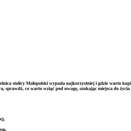
nica stolicy Małopolski wypada najkorzystniej i gdzie warto kup
 sprawdź, co warto wziąć pod uwagę, szukając miejsca do życia w
ej,
jem,