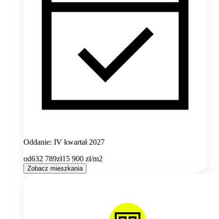
Oddanie: IV kwartał 2027
od
632 789
zł
15 900
zł/m2
Zobacz mieszkania