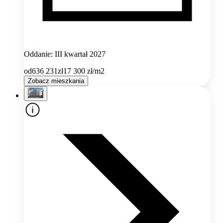
Oddanie: III kwartał 2027
od
636 231
zł
17 300
zł/m2
Zobacz mieszkania