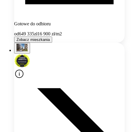
Gotowe do odbioru
od
649 335
zł
16 900
zł/m2
Zobacz mieszkania