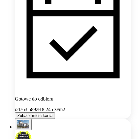
Gotowe do odbioru
od
763 589
zł
18 245
zł/m2
Zobacz mieszkania